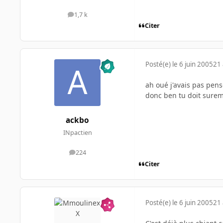
1,7 k
messages
Citer
Posté(e)
le 6 juin 2005
21 
ah oué j'avais pas pensé
donc ben tu doit sureme
ackbo
INpactien
224
messages
Citer
Posté(e)
le 6 juin 2005
21 