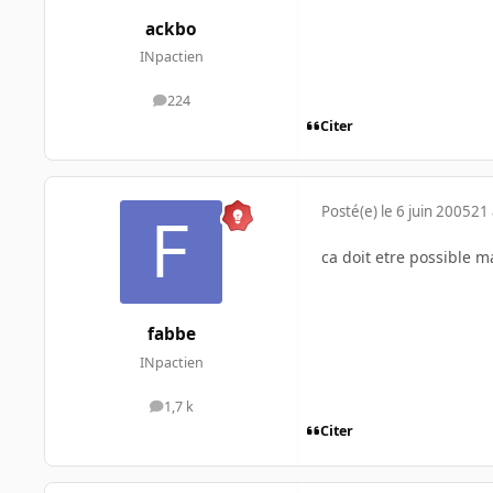
ackbo
INpactien
224
messages
Citer
Posté(e)
le 6 juin 2005
21 
ca doit etre possible m
fabbe
INpactien
1,7 k
messages
Citer