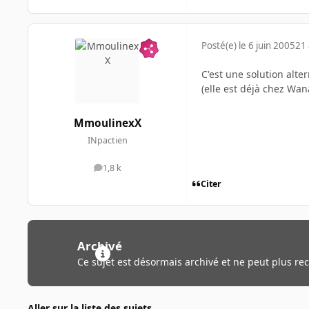
Posté(e)
le 6 juin 2005
21 
C'est une solution alter
(elle est déjà chez Wana
MmoulinexX
INpactien
1,8 k
messages
Citer
Archivé
Ce sujet est désormais archivé et ne peut plus re
Aller sur la liste des sujets