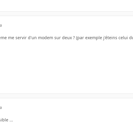
a
e me servir d'un modem sur deux ? (par exemple j'éteins celui du
a
ible ...