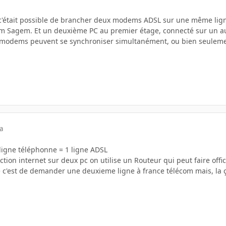
i c'était possible de brancher deux modems ADSL sur une même ligne
 Sagem. Et un deuxième PC au premier étage, connecté sur un 
 modems peuvent se synchroniser simultanément, ou bien seulemen
a
 ligne téléphonne = 1 ligne ADSL
ction internet sur deux pc on utilise un Routeur qui peut faire of
té c'est de demander une deuxieme ligne à france télécom mais, la 