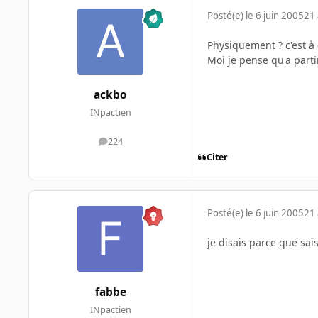
Posté(e)
le 6 juin 2005
21 
Physiquement ? c'est à
Moi je pense qu'a part
ackbo
INpactien
224
messages
Citer
Posté(e)
le 6 juin 2005
21 
je disais parce que sa
fabbe
INpactien