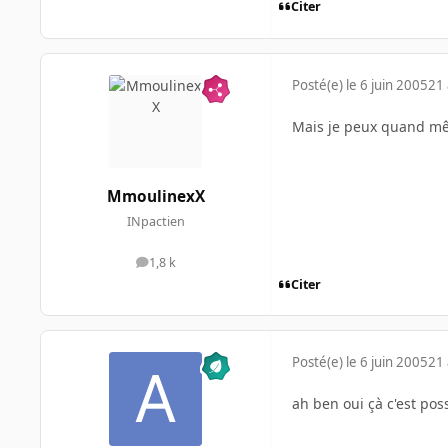
Citer
Posté(e)
le 6 juin 2005
21 
Mais je peux quand mêm
MmoulinexX
INpactien
1,8 k
messages
Citer
Posté(e)
le 6 juin 2005
21 
ah ben oui çà c'est poss