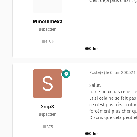
C'est déjà plus chiant ç
MmoulinexX
INpactien
1,8 k
messages
Citer
Posté(e)
le 6 juin 2005
21 
Salut,
tu ne peux pas relier t
Et si cela ne se fait p
ce n'est pas très confor
SnipX
forcément plus cher q
INpactien
Disons que cela peut ê
375
messages
Citer