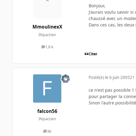
Bonjour,
J'aurais voulu savoir s
chaussé avec un modem
Dans ces cas, les deux
MmoulinexX
INpactien
1,8 k
messages
Citer
Posté(e)
le 6 juin 2005
21 
ce n'est pas possible 1
pour partager la conne
Sinon l'autre possibili
falcon56
INpactien
36
messages