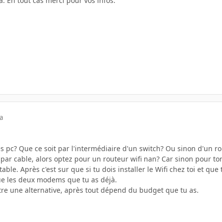
a. En tout cas merci pour vos infos.
a
es pc? Que ce soit par l'intermédiaire d'un switch? Ou sinon d'un r
as par cable, alors optez pour un routeur wifi nan? Car sinon pour t
table. Après c'est sur que si tu dois installer le Wifi chez toi et qu
ue les deux modems que tu as déjà.
tre une alternative, après tout dépend du budget que tu as.