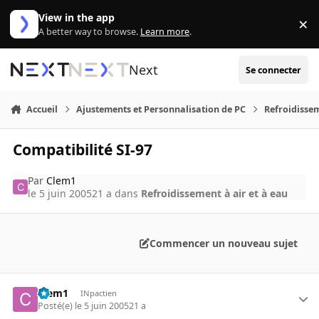
Aller au contenu
View in the app
×
Di
A better way to browse.
Learn more
.
Next
Se connecter
Accueil
Ajustements et Personnalisation de PC
Refroidissem
Compatibilité SI-97
Par
Clem1
le 5 juin 2005
21 a
dans
Refroidissement à air et à eau
Commencer un nouveau sujet
Clem1
INpactien
Posté(e)
le 5 juin 2005
21 a