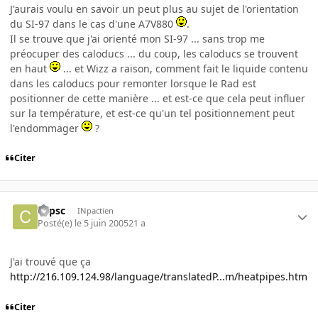
J'aurais voulu en savoir un peut plus au sujet de l'orientation
du SI-97 dans le cas d'une A7V880
.
Il se trouve que j'ai orienté mon SI-97 ... sans trop me
préocuper des caloducs ... du coup, les caloducs se trouvent
en haut
... et Wizz a raison, comment fait le liquide contenu
dans les caloducs pour remonter lorsque le Rad est
positionner de cette manière ... et est-ce que cela peut influer
sur la température, et est-ce qu'un tel positionnement peut
l'endommager
?
Citer
copsc
INpactien
Posté(e)
le 5 juin 2005
21 a
J'ai trouvé que ça
http://216.109.124.98/language/translatedP...m/heatpipes.htm
Citer