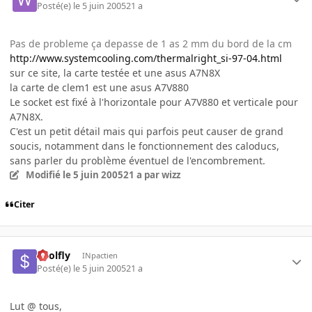
Posté(e)
le 5 juin 2005
21 a
Pas de probleme ça depasse de 1 as 2 mm du bord de la cm
http://www.systemcooling.com/thermalright_si-97-04.html
sur ce site, la carte testée et une asus A7N8X
la carte de clem1 est une asus A7V880
Le socket est fixé à l'horizontale pour A7V880 et verticale pour
A7N8X.
C'est un petit détail mais qui parfois peut causer de grand
soucis, notamment dans le fonctionnement des caloducs,
sans parler du problème éventuel de l'encombrement.
Modifié
le 5 juin 2005
21 a
par wizz
Citer
$oolfly
INpactien
Posté(e)
le 5 juin 2005
21 a
Lut @ tous,