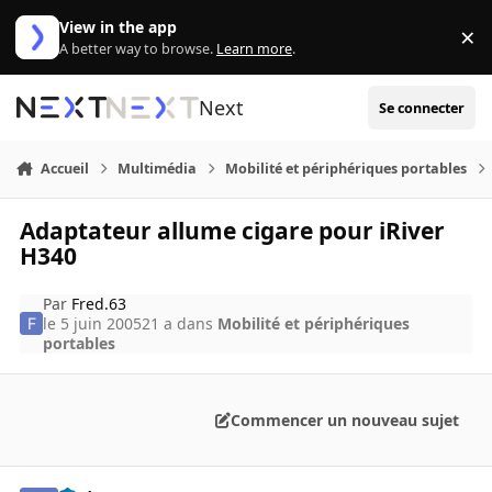
Aller au contenu
View in the app
×
Di
A better way to browse.
Learn more
.
Next
Se connecter
Accueil
Multimédia
Mobilité et périphériques portables
Adaptateur allume cigare pour iRiver
H340
Par
Fred.63
le 5 juin 2005
21 a
dans
Mobilité et périphériques
portables
Commencer un nouveau sujet