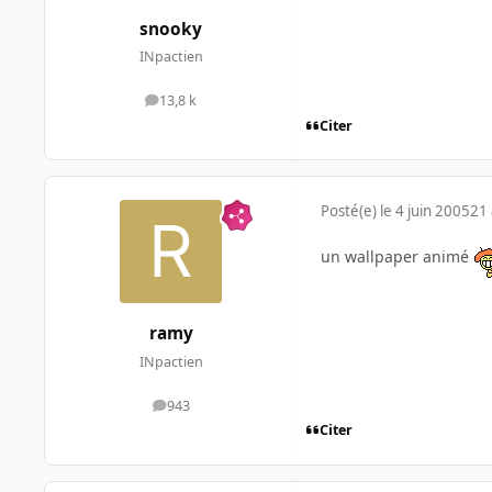
snooky
INpactien
13,8 k
messages
Citer
Posté(e)
le 4 juin 2005
21 
un wallpaper animé
ramy
INpactien
943
messages
Citer