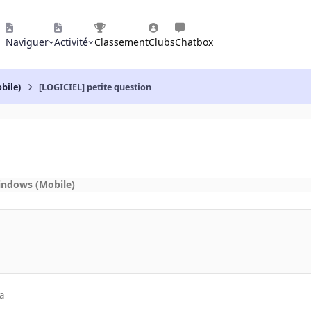
Naviguer
Activité
Classement
Clubs
Chatbox
bile)
[LOGICIEL] petite question
indows (Mobile)
a