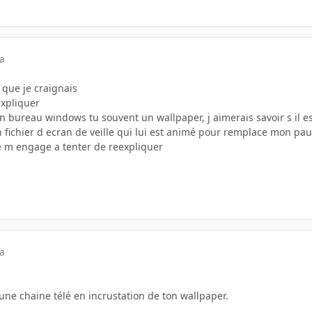
a
 que je craignais
expliquer
n bureau windows tu souvent un wallpaper, j aimerais savoir s il es
 fichier d ecran de veille qui lui est animé pour remplace mon pau
 je m engage a tenter de reexpliquer
a
une chaine télé en incrustation de ton wallpaper.