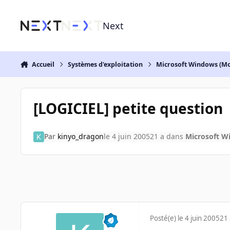
Aller au contenu
Next
Accueil
Systèmes d'exploitation
Microsoft Windows (Mo
[LOGICIEL] petite question
Par
kinyo_dragon
le 4 juin 2005
21 a
dans
Microsoft W
Posté(e)
le 4 juin 2005
21 