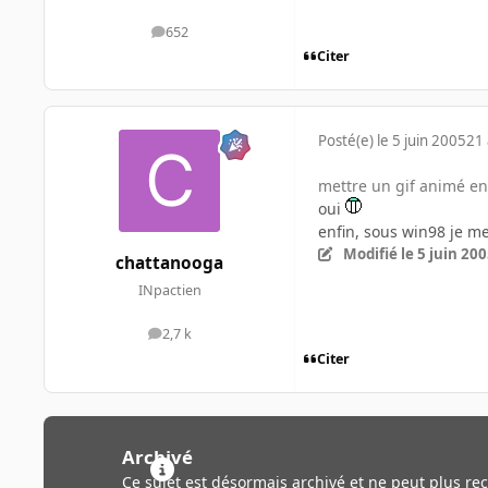
652
messages
Citer
Posté(e)
le 5 juin 2005
21 
mettre un gif animé en 
oui
enfin, sous win98 je me
Modifié
le 5 juin 20
chattanooga
INpactien
2,7 k
messages
Citer
Archivé
Ce sujet est désormais archivé et ne peut plus re