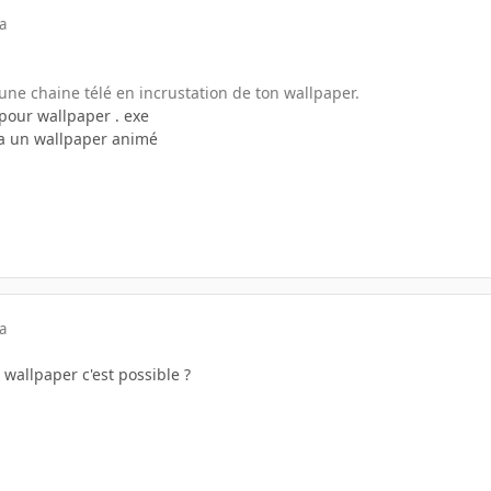
a
une chaine télé en incrustation de ton wallpaper.
 pour wallpaper . exe
ca un wallpaper animé
a
wallpaper c'est possible ?