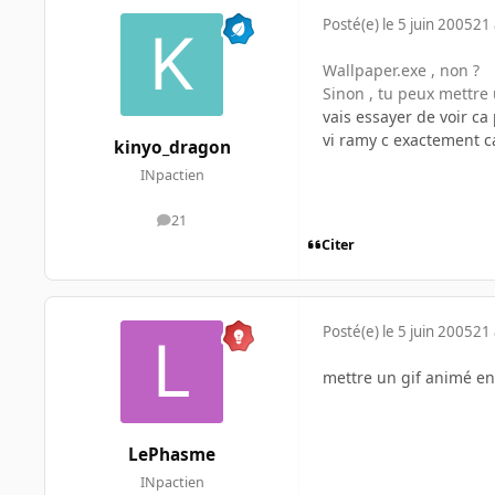
Posté(e)
le 5 juin 2005
21 
Wallpaper.exe , non ?
Sinon , tu peux mettre 
vais essayer de voir ca
vi ramy c exactement 
kinyo_dragon
INpactien
21
messages
Citer
Posté(e)
le 5 juin 2005
21 
mettre un gif animé en 
LePhasme
INpactien