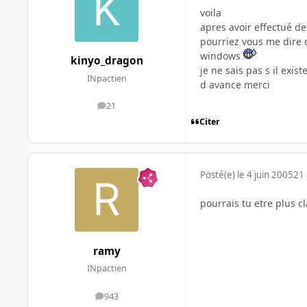
voila
apres avoir effectué d
pourriez vous me dire 
windows
kinyo_dragon
je ne sais pas s il exis
INpactien
d avance merci
21
messages
Citer
Posté(e)
le 4 juin 2005
21 
pourrais tu etre plus c
ramy
INpactien
943
messages