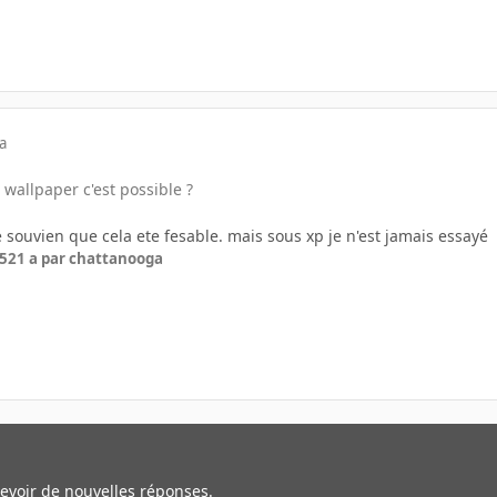
a
wallpaper c'est possible ?
 souvien que cela ete fesable. mais sous xp je n'est jamais essayé
05
21 a
par chattanooga
cevoir de nouvelles réponses.