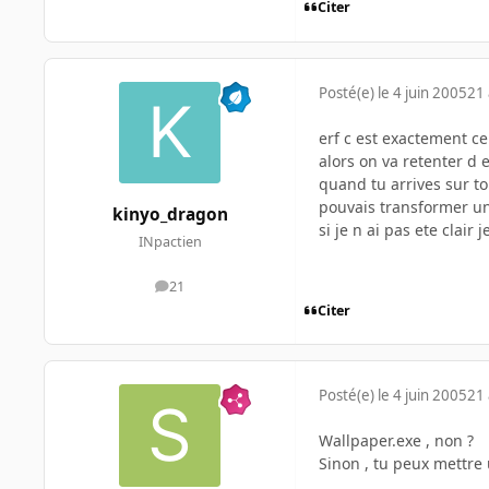
Citer
Posté(e)
le 4 juin 2005
21 
erf c est exactement ce
alors on va retenter d 
quand tu arrives sur to
pouvais transformer un
kinyo_dragon
si je n ai pas ete clair
INpactien
21
messages
Citer
Posté(e)
le 4 juin 2005
21 
Wallpaper.exe , non ?
Sinon , tu peux mettre 