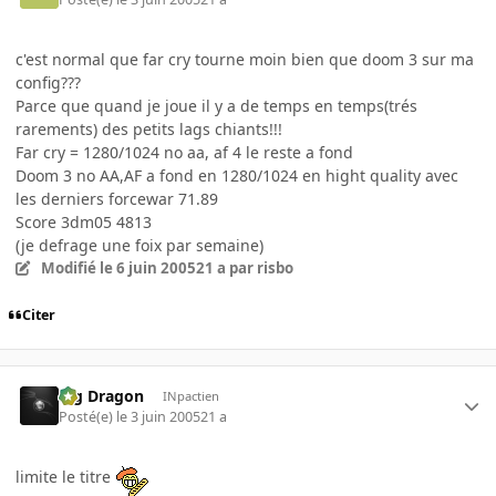
c'est normal que far cry tourne moin bien que doom 3 sur ma
config???
Parce que quand je joue il y a de temps en temps(trés
rarements) des petits lags chiants!!!
Far cry = 1280/1024 no aa, af 4 le reste a fond
Doom 3 no AA,AF a fond en 1280/1024 en hight quality avec
les derniers forcewar 71.89
Score 3dm05 4813
(je defrage une foix par semaine)
Modifié
le 6 juin 2005
21 a
par risbo
Citer
Big Dragon
INpactien
Posté(e)
le 3 juin 2005
21 a
limite le titre