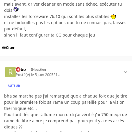
mais avant, driver cleaner en mode sans échec, exécuter tu
dois
installes les forceware 76.10 qui sont les plus stables
et ne bidouilles pas les options que tu ne connais pas, laisses
par défaut,
sinon il faut configurer ta CG pour chaque jeu
Citer
risbo
INpactien
Posté(e)
le 5 juin 2005
21 a
AUTEUR
bha sa marche pas j'ai remarqué que a chaque foix que je tire
pour la premiere foix sa rame un coup pareille pour la vision
thermiqiue etc...
Pourtant dés que j'allume mon ordi j'ai vérifiè j'ai 750 mega de
rame de libre alore je comprend pas pourqoi il y a des accés
diques ??