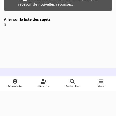
recevoir de nouvelles réponses.
Aller sur la liste des sujets
Light Mode
Dark Mode
System Preference
Se connecter
S’inscrire
Rechercher
Menu
Langue
Cookies
Powered by
Invision Community