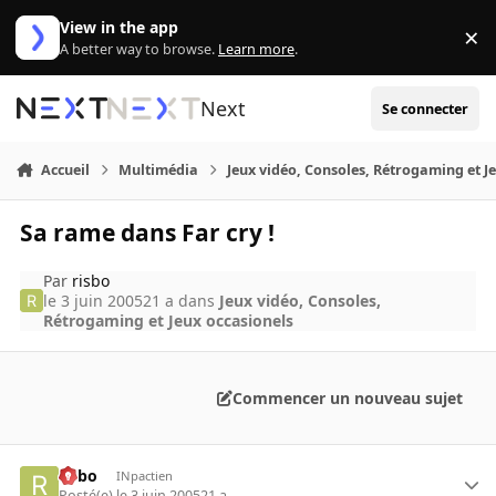
Aller au contenu
View in the app
×
Di
A better way to browse.
Learn more
.
Next
Se connecter
Accueil
Multimédia
Jeux vidéo, Consoles, Rétrogaming et J
Sa rame dans Far cry !
Par
risbo
le 3 juin 2005
21 a
dans
Jeux vidéo, Consoles,
Rétrogaming et Jeux occasionels
Commencer un nouveau sujet
risbo
INpactien
Posté(e)
le 3 juin 2005
21 a