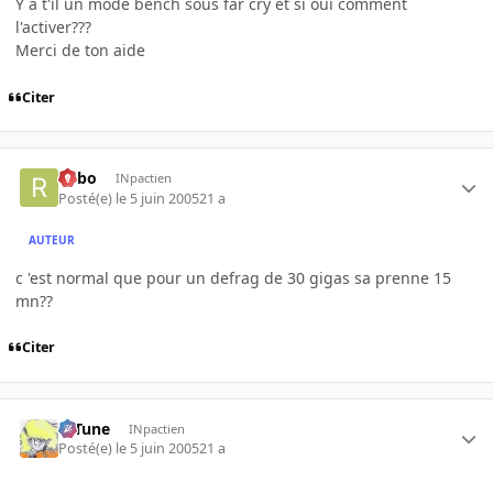
Y a t'il un mode bench sous far cry et si oui comment
l'activer???
Merci de ton aide
Citer
risbo
INpactien
Posté(e)
le 5 juin 2005
21 a
AUTEUR
c 'est normal que pour un defrag de 30 gigas sa prenne 15
mn??
Citer
D-Tune
INpactien
Posté(e)
le 5 juin 2005
21 a