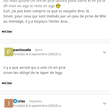
oui mais quune cm nf4 en pcie lasrock point barre et en p4 la
dfi mais en agp le reste en agp
Euh, j'ai pas bien compris ce que tu vouyalis dire, là.
Sinon, pour ceux qui sont motivés par un peu de prise de tête
au montage, il y a toujours l'Antec Aria...
Citer
pastissade
Banni
Posté(e)
le 8 septembre 2005
20 a
il y a que asrock qui a une cm en pcie
sinon tes obligé de te taper de lagp
Citer
Incolas
INpactien
Posté(e)
le 8 septembre 2005
20 a