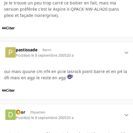
Je le trouve un peu trop carré ce boitier en fait, mais ma
version préférée c'est le Aspire X-QPACK-NW-AL/420 (sans
plexi et façade noire/grise).
Citer
pastissade
Banni
Posté(e)
le 8 septembre 2005
20 a
oui mais quune cm nf4 en pcie lasrock point barre et en p4 la
dfi mais en agp le reste en agp
Citer
deor
INpactien
Posté(e)
le 8 septembre 2005
20 a