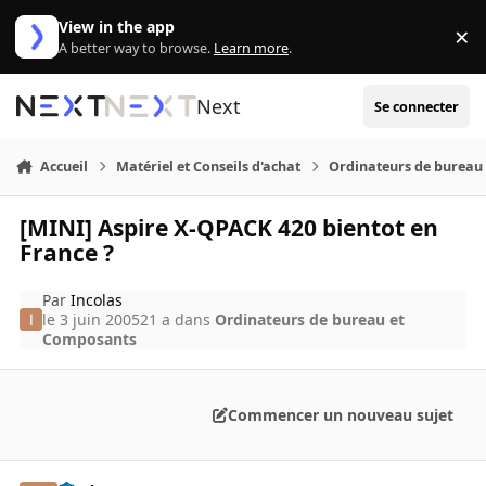
Aller au contenu
View in the app
×
Di
A better way to browse.
Learn more
.
Next
Se connecter
Accueil
Matériel et Conseils d'achat
Ordinateurs de bureau
[MINI] Aspire X-QPACK 420 bientot en
France ?
Par
Incolas
le 3 juin 2005
21 a
dans
Ordinateurs de bureau et
Composants
Commencer un nouveau sujet