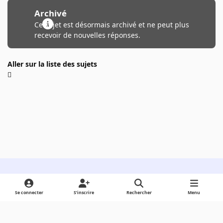
Archivé
Ce sujet est désormais archivé et ne peut plus
recevoir de nouvelles réponses.
Aller sur la liste des sujets
Light Mode
Dark Mode
System Preference
Se connecter
S’inscrire
Rechercher
Menu
Langue
Cookies
Powered by
Invision Community