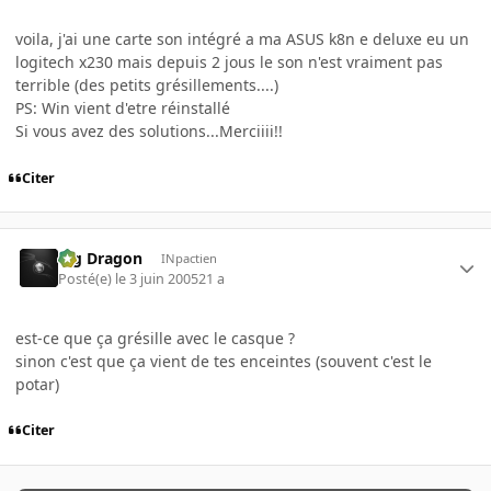
voila, j'ai une carte son intégré a ma ASUS k8n e deluxe eu un
logitech x230 mais depuis 2 jous le son n'est vraiment pas
terrible (des petits grésillements....)
PS: Win vient d'etre réinstallé
Si vous avez des solutions...Merciiii!!
Citer
Big Dragon
INpactien
Posté(e)
le 3 juin 2005
21 a
est-ce que ça grésille avec le casque ?
sinon c'est que ça vient de tes enceintes (souvent c'est le
potar)
Citer