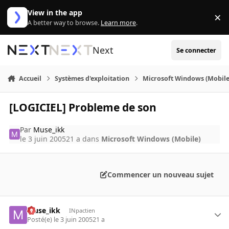
Aller au contenu
View in the app
×
Di
A better way to browse.
Learn more
.
Next
Se connecter
Accueil
Systèmes d'exploitation
Microsoft Windows (Mobile
[LOGICIEL] Probleme de son
Par
Muse_ikk
le 3 juin 2005
21 a
dans
Microsoft Windows (Mobile)
Commencer un nouveau sujet
Muse_ikk
INpactien
Posté(e)
le 3 juin 2005
21 a