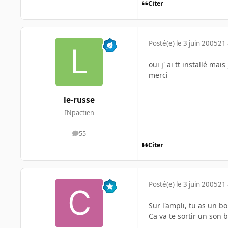
Citer
Posté(e)
le 3 juin 2005
21 
oui j' ai tt installé mai
merci
le-russe
INpactien
55
messages
Citer
Posté(e)
le 3 juin 2005
21 
Sur l'ampli, tu as un 
Ca va te sortir un son 