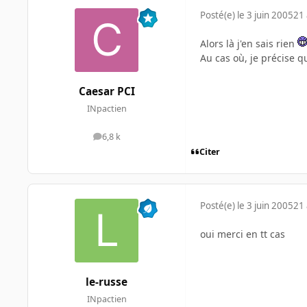
Posté(e)
le 3 juin 2005
21 
Alors là j'en sais rien
Au cas où, je précise q
Caesar PCI
INpactien
6,8 k
messages
Citer
Posté(e)
le 3 juin 2005
21 
oui merci en tt cas
le-russe
INpactien