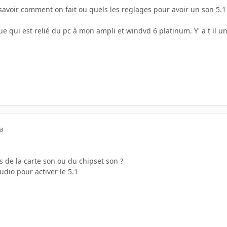
i savoir comment on fait ou quels les reglages pour avoir un son 5.1 
que qui est relié du pc à mon ampli et windvd 6 platinum. Y' a t il u
a
rs de la carte son ou du chipset son ?
udio pour activer le 5.1