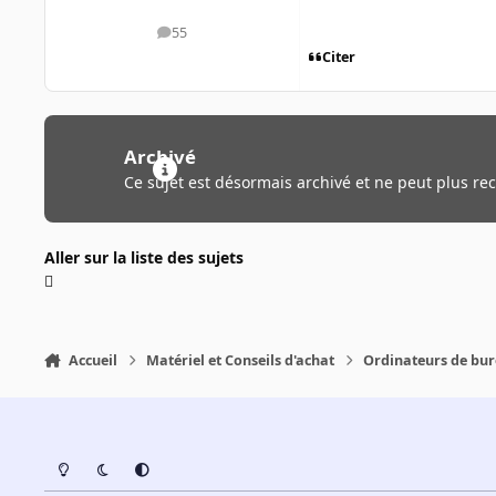
55
messages
Citer
Archivé
Ce sujet est désormais archivé et ne peut plus re
Aller sur la liste des sujets
Accueil
Matériel et Conseils d'achat
Ordinateurs de bu
Light Mode
Dark Mode
System Preference