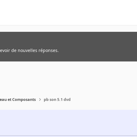
cevoir de nouvelles réponses.
reau et Composants
pb son 5.1 dvd