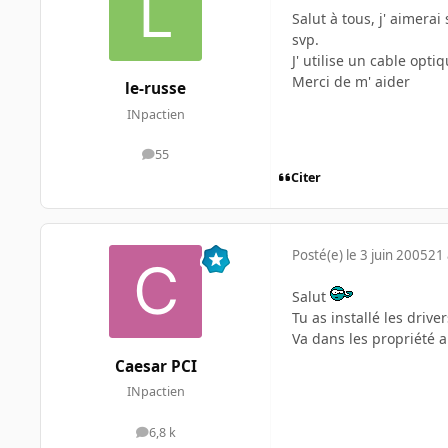
Salut à tous, j' aimera
svp.
J' utilise un cable opti
Merci de m' aider
le-russe
INpactien
55
messages
Citer
Posté(e)
le 3 juin 2005
21 
Salut
Tu as installé les drive
Va dans les propriété a
Caesar PCI
INpactien
6,8 k
messages