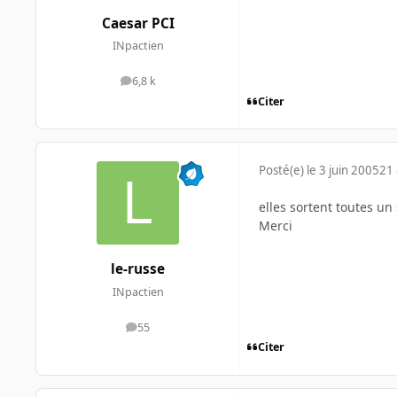
Caesar PCI
INpactien
6,8 k
messages
Citer
Posté(e)
le 3 juin 2005
21 
elles sortent toutes un
Merci
le-russe
INpactien
55
messages
Citer