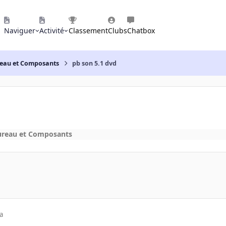
Naviguer
Activité
Classement
Clubs
Chatbox
reau et Composants
pb son 5.1 dvd
ureau et Composants
a