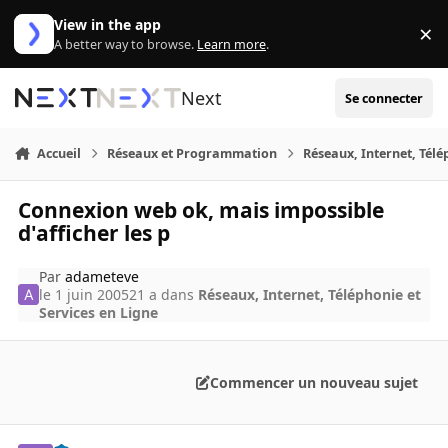
Aller au contenu
View in the app
×
Di
A better way to browse.
Learn more
.
Next
Se connecter
Accueil
Réseaux et Programmation
Réseaux, Internet, Télé
Connexion web ok, mais impossible
d'afficher les p
Par
adameteve
le 1 juin 2005
21 a
dans
Réseaux, Internet, Téléphonie et
Services en Ligne
Commencer un nouveau sujet