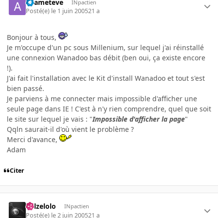
adameteve
INpactien
Posté(e)
le 1 juin 2005
21 a
Bonjour à tous,
Je m'occupe d'un pc sous Millenium, sur lequel j'ai réinstallé
une connexion Wanadoo bas débit (ben oui, ça existe encore
!).
J'ai fait l'installation avec le Kit d'install Wanadoo et tout s'est
bien passé.
Je parviens à me connecter mais impossible d'afficher une
seule page dans IE ! C'est à n'y rien comprendre, quel que soit
le site sur lequel je vais : "
Impossible d'afficher la page
"
Qqln saurait-il d'où vient le problème ?
Merci d'avance,
Adam
Citer
killzelolo
INpactien
Posté(e)
le 2 juin 2005
21 a