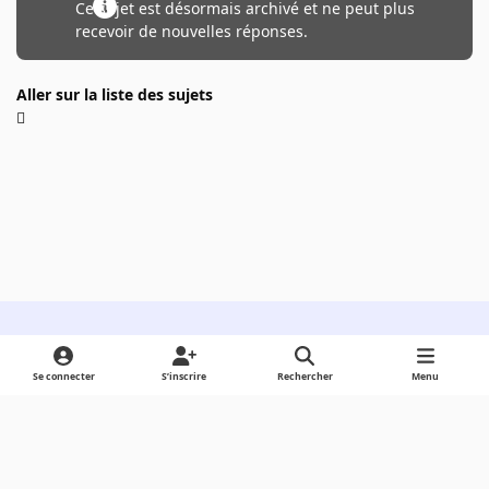
Ce sujet est désormais archivé et ne peut plus
recevoir de nouvelles réponses.
Aller sur la liste des sujets
Light Mode
Dark Mode
System Preference
Se connecter
S’inscrire
Rechercher
Menu
Langue
Cookies
Powered by
Invision Community