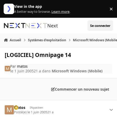
Aller au contenu
View in the app
×
Di
A better way to browse.
Learn more
.
Next
Se connecter
Accueil
Systèmes d'exploitation
Microsoft Windows (Mobile
[LOGICIEL] Omnipage 14
Par
matos
le 1 juin 2005
21 a
dans
Microsoft Windows (Mobile)
Commencer un nouveau sujet
matos
INpactien
Posté(e)
le 1 juin 2005
21 a