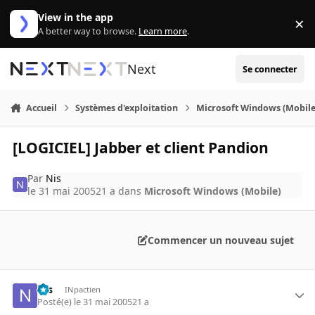
Aller au contenu
View in the app
×
Di
A better way to browse.
Learn more
.
Next
Se connecter
Accueil
Systèmes d'exploitation
Microsoft Windows (Mobile
[LOGICIEL] Jabber et client Pandion
Par
Nis
le 31 mai 2005
21 a
dans
Microsoft Windows (Mobile)
Commencer un nouveau sujet
Nis
INpactien
Posté(e)
le 31 mai 2005
21 a