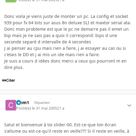
Donc voila je viens juste de monter un pc. La config et socket
939 pour fx 64 bits sur asus 8n deluxe SLI et maxtor serial ata.
Donc mon probleme est que le pc ne demarre pas il emet un
bip mais je ne sais pas a quoi il correspond: bips d une
seconde separé d intervalle de 4 secondes
J ai penser au cpu mais rien a faire, j ai essayer au cas ou si
c'etais le DD et j ai mis un ide mais rien a faire.
Je suis a cours d idées donc merci a ceux qui pourront m en
dire plus.
Citer
Clem1
INpactien
Posté(e)
le 31 mai 2005
21 a
Salut et bienvenue à toi slider-00. Est-ce-que ton écran
s'allume ou est-ce-qu'il reste en veille??? Si il reste en veille, à