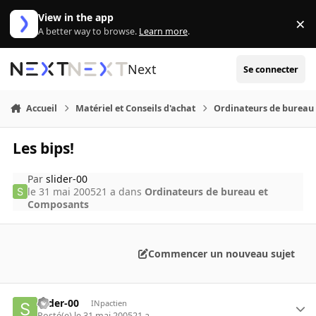
Aller au contenu
View in the app
×
Di
A better way to browse.
Learn more
.
Next
Se connecter
Accueil
Matériel et Conseils d'achat
Ordinateurs de bureau
Les bips!
Par
slider-00
le 31 mai 2005
21 a
dans
Ordinateurs de bureau et
Composants
Commencer un nouveau sujet
slider-00
INpactien
Posté(e)
le 31 mai 2005
21 a