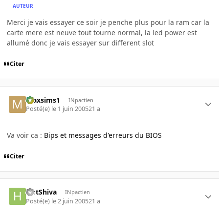
AUTEUR
Merci je vais essayer ce soir je penche plus pour la ram car la
carte mere est neuve tout tourne normal, la led power est
allumé donc je vais essayer sur different slot
Citer
maxsims1
INpactien
Posté(e)
le 1 juin 2005
21 a
Va voir ca :
Bips et messages d'erreurs du BIOS
Citer
HotShiva
INpactien
Posté(e)
le 2 juin 2005
21 a