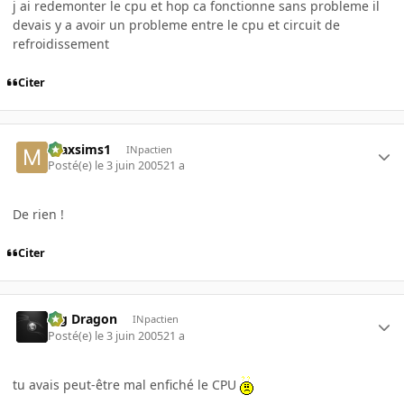
j ai redemonter le cpu et hop ca fonctionne sans probleme il
devais y a avoir un probleme entre le cpu et circuit de
refroidissement
Citer
maxsims1
INpactien
Posté(e)
le 3 juin 2005
21 a
De rien !
Citer
Big Dragon
INpactien
Posté(e)
le 3 juin 2005
21 a
tu avais peut-être mal enfiché le CPU