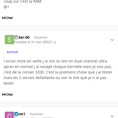
coup sur c'est la RAM.
@+
Citer
slider-00
INpactien
Posté(e)
le 31 mai 2005
21 a
AUTEUR
l ecran reste en veille j ai mis la ram en dual channel ultra
apres en normal j ai essayé chaque barrette mais je vois pas,
c'est de la corsair 3200. C'est la premiere chose que j ai tester
mais les 2 serrais defaillante ou voir le slot que je n ai pas
tester
Citer
Clem1
INpactien