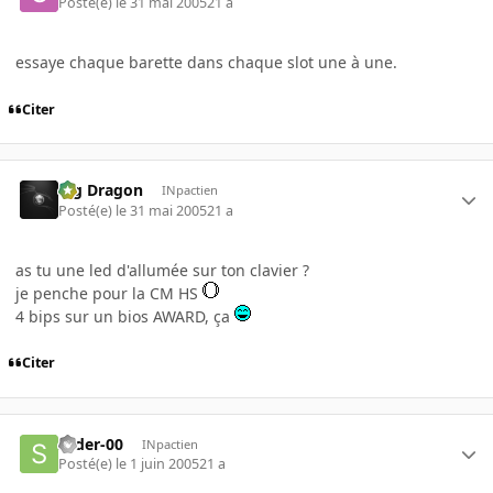
Posté(e)
le 31 mai 2005
21 a
essaye chaque barette dans chaque slot une à une.
Citer
Big Dragon
INpactien
Posté(e)
le 31 mai 2005
21 a
as tu une led d'allumée sur ton clavier ?
je penche pour la CM HS
4 bips sur un bios AWARD, ça
Citer
slider-00
INpactien
Posté(e)
le 1 juin 2005
21 a