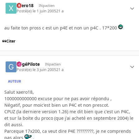
xaero18
INpactien
Posté(e)
le 1 juin 2005
21 a
au faite ton pross c est un p4E et non un p4C . 17*200
Citer
GégéPilote
INpactien
Posté(e)
le 3 juin 2005
21 a
AUTEUR
Salut xaero18,
1000000000000 excuse pour ne pas avoir répondu ,
Négatif, pour moic'est bien un P4C et non prescot.
CPUZ (la derniere version 1.26) me dit bien que c'est un P4C,
et sur la boite du proco (que j'ai acheté en septembre 2004) le
dit aussi.
Parceque 17x200, ca veut dire P4E ?????????, je ne comprends
pas alors
.