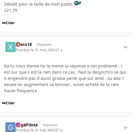
Désolé pour la taille de mon poste.
221,79
Citer
xaero18
INpactien
Posté(e)
le 31 mai 2005
21 a
ba tu nous donne toi la meme la reponse a ton probleme . c
est sur que c est la ram dans ce cas . faut la desynchro se qui
n engendre pas d aussi grosse perte que sur amd . ou alor t
essaie en augmentant sa tension . sinon acheté de la ram
haute frequence .
Citer
GégéPilote
INpactien
Posté(e)
le 31 mai 2005
21 a