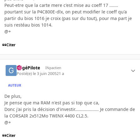
Peut-etre que la carte mere c'est mise au coeff 17 .......
pourtant sur la P4C800E-dlx, on peut modifier le coeff qu'a
partir du bios 1016 je croix (pas sur du tout), pour ma part je
suis restéau bios 1014.
@+
Citer
GégéPilote
INpactien
Posté(e)
le 3 juin 2005
21 a
AUTEUR
De plus,
Je pense que ma RAM n'est pas si top que ca,
Donc j'ai pris la décision d'investir................... Je commande de
la CORSAIR 2x512Mo TWINX 4400 CL2.5.
@+
Citer