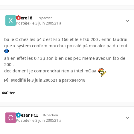
xaero18
INpactien
Posté(e)
le 3 juin 2005
21 a
ba le C chez les p4 c est Fsb 166 et le E fsb 200 . enfin faudrai
que x-system confirm moi chui po calé p4 mai alor pa du tout
ah en effet les 0.13µ son bien des p4C meme avec un fsb de
200 .
decidement je comprendrai rien a intel mOaa
Modifié
le 3 juin 2005
21 a
par xaero18
Citer
Caesar PCI
INpactien
Posté(e)
le 3 juin 2005
21 a