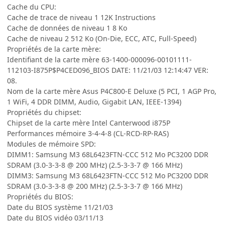
Cache du CPU:
Cache de trace de niveau 1 12K Instructions
Cache de données de niveau 1 8 Ko
Cache de niveau 2 512 Ko (On-Die, ECC, ATC, Full-Speed)
Propriétés de la carte mère:
Identifiant de la carte mère 63-1400-000096-00101111-
112103-I875P$P4CED096_BIOS DATE: 11/21/03 12:14:47 VER:
08.
Nom de la carte mère Asus P4C800-E Deluxe (5 PCI, 1 AGP Pro,
1 WiFi, 4 DDR DIMM, Audio, Gigabit LAN, IEEE-1394)
Propriétés du chipset:
Chipset de la carte mère Intel Canterwood i875P
Performances mémoire 3-4-4-8 (CL-RCD-RP-RAS)
Modules de mémoire SPD:
DIMM1: Samsung M3 68L6423FTN-CCC 512 Mo PC3200 DDR
SDRAM (3.0-3-3-8 @ 200 MHz) (2.5-3-3-7 @ 166 MHz)
DIMM3: Samsung M3 68L6423FTN-CCC 512 Mo PC3200 DDR
SDRAM (3.0-3-3-8 @ 200 MHz) (2.5-3-3-7 @ 166 MHz)
Propriétés du BIOS:
Date du BIOS système 11/21/03
Date du BIOS vidéo 03/11/13