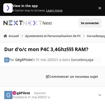
Aller au contenu
View in the app
×
Di
A better way to browse.
Learn more
.
Next
Se connecter
Accueil
Ajustements et Personnalisation de PC
Surcadença
Dur d'o/c mon P4C 3,4Ghz§§§ RAM?
Par
GégéPilote
le 31 mai 2005
21 a
dans
Surcadençage
Commencer un nouveau sujet
GégéPilote
INpactien
Posté(e)
le 31 mai 2005
21 a