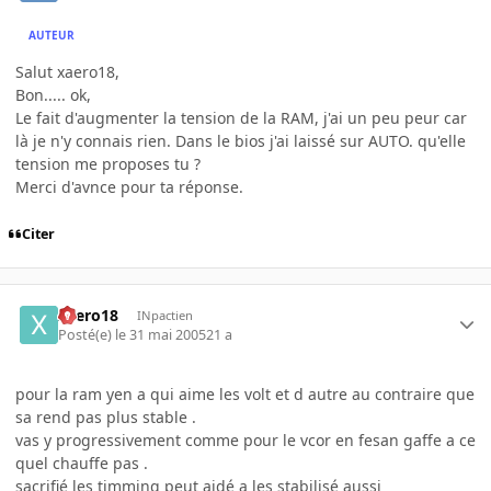
AUTEUR
Salut xaero18,
Bon..... ok,
Le fait d'augmenter la tension de la RAM, j'ai un peu peur car
là je n'y connais rien. Dans le bios j'ai laissé sur AUTO. qu'elle
tension me proposes tu ?
Merci d'avnce pour ta réponse.
Citer
xaero18
INpactien
Posté(e)
le 31 mai 2005
21 a
pour la ram yen a qui aime les volt et d autre au contraire que
sa rend pas plus stable .
vas y progressivement comme pour le vcor en fesan gaffe a ce
quel chauffe pas .
sacrifié les timming peut aidé a les stabilisé aussi