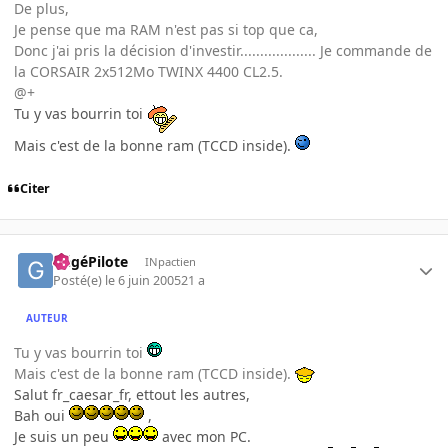
De plus,
Je pense que ma RAM n'est pas si top que ca,
Donc j'ai pris la décision d'investir................... Je commande de
la CORSAIR 2x512Mo TWINX 4400 CL2.5.
@+
Tu y vas bourrin toi
Mais c'est de la bonne ram (TCCD inside).
Citer
GégéPilote
INpactien
Posté(e)
le 6 juin 2005
21 a
AUTEUR
Tu y vas bourrin toi
Mais c'est de la bonne ram (TCCD inside).
Salut fr_caesar_fr, ettout les autres,
Bah oui
,
Je suis un peu
avec mon PC.