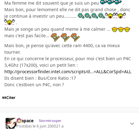
Ma femme me dit souvent que je suis un peu
.
Mais bon, pour lemoment elle ne dit pas grand chose , donc
je continue à investir un peu..........
.
Mais je songe un peu quand meme à me calmer ...
mais c'est pas facile...
Mais bon, je pense qu'avec cette ram 4400, ca va mieux
tourner.
En ce qui concerne le processeur, pour moi c'est bien un P4C
3,4Ghz (17x200), voici un petit lien :
http://processorfinder.intel.com/scripts/d...=ALL&CorSpd=ALL
Ils disent bien : Bus/Core Ratio :17
Donc c'estbien un P4C, non ?
Citer
Krapace
Stormtrooper
Posté(e)
le 6 juin 2005
21 a