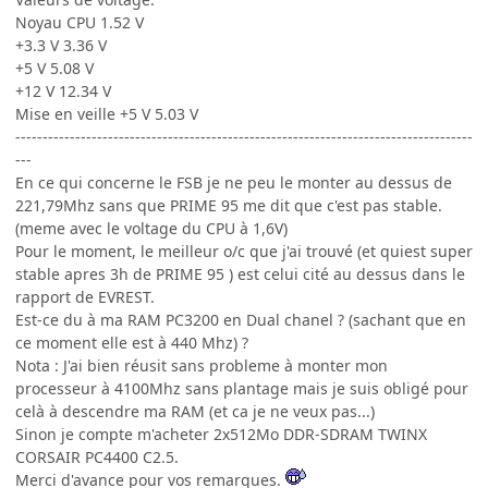
Noyau CPU 1.52 V
+3.3 V 3.36 V
+5 V 5.08 V
+12 V 12.34 V
Mise en veille +5 V 5.03 V
------------------------------------------------------------------------------------
---
En ce qui concerne le FSB je ne peu le monter au dessus de
221,79Mhz sans que PRIME 95 me dit que c'est pas stable.
(meme avec le voltage du CPU à 1,6V)
Pour le moment, le meilleur o/c que j'ai trouvé (et quiest super
stable apres 3h de PRIME 95 ) est celui cité au dessus dans le
rapport de EVREST.
Est-ce du à ma RAM PC3200 en Dual chanel ? (sachant que en
ce moment elle est à 440 Mhz) ?
Nota : J'ai bien réusit sans probleme à monter mon
processeur à 4100Mhz sans plantage mais je suis obligé pour
celà à descendre ma RAM (et ca je ne veux pas...)
Sinon je compte m'acheter 2x512Mo DDR-SDRAM TWINX
CORSAIR PC4400 C2.5.
Merci d'avance pour vos remarques.