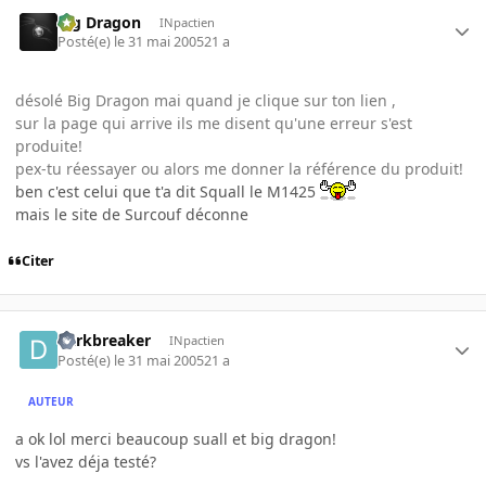
Big Dragon
INpactien
Posté(e)
le 31 mai 2005
21 a
désolé Big Dragon mai quand je clique sur ton lien ,
sur la page qui arrive ils me disent qu'une erreur s'est
produite!
pex-tu réessayer ou alors me donner la référence du produit!
ben c'est celui que t'a dit Squall le M1425
mais le site de Surcouf déconne
Citer
darkbreaker
INpactien
Posté(e)
le 31 mai 2005
21 a
AUTEUR
a ok lol merci beaucoup suall et big dragon!
vs l'avez déja testé?