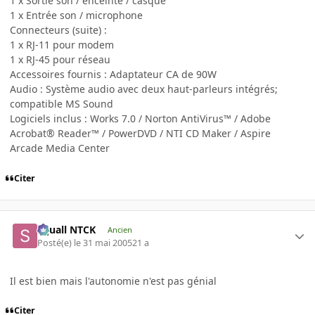
1 x Sortie son / enceinte / casque
1 x Entrée son / microphone
Connecteurs (suite) :
1 x RJ-11 pour modem
1 x RJ-45 pour réseau
Accessoires fournis : Adaptateur CA de 90W
Audio : Système audio avec deux haut-parleurs intégrés;
compatible MS Sound
Logiciels inclus : Works 7.0 / Norton AntiVirus™ / Adobe
Acrobat® Reader™ / PowerDVD / NTI CD Maker / Aspire
Arcade Media Center
Citer
Squall NTCK
Ancien
Posté(e)
le 31 mai 2005
21 a
Il est bien mais l'autonomie n'est pas génial
Citer