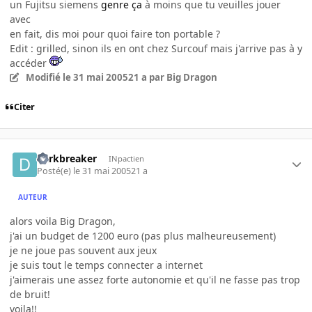
un Fujitsu siemens
genre ça
à moins que tu veuilles jouer
avec
en fait, dis moi pour quoi faire ton portable ?
Edit : grilled, sinon ils en ont chez Surcouf mais j'arrive pas à y
accéder
Modifié
le 31 mai 2005
21 a
par Big Dragon
Citer
darkbreaker
INpactien
Posté(e)
le 31 mai 2005
21 a
AUTEUR
alors voila Big Dragon,
j'ai un budget de 1200 euro (pas plus malheureusement)
je ne joue pas souvent aux jeux
je suis tout le temps connecter a internet
j'aimerais une assez forte autonomie et qu'il ne fasse pas trop
de bruit!
voila!!