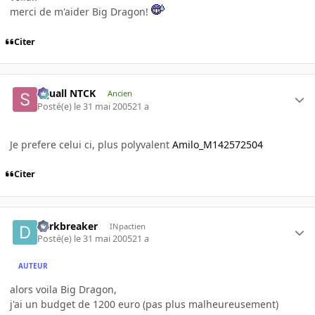
merci de m'aider Big Dragon!
Citer
Squall NTCK
Ancien
Posté(e)
le 31 mai 2005
21 a
Je prefere celui ci, plus polyvalent
Amilo_M142572504
Citer
darkbreaker
INpactien
Posté(e)
le 31 mai 2005
21 a
AUTEUR
alors voila Big Dragon,
j'ai un budget de 1200 euro (pas plus malheureusement)