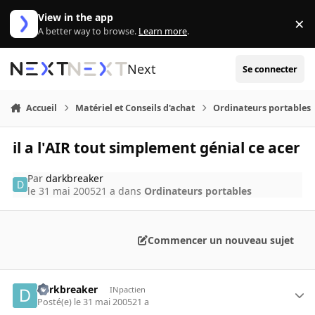
Aller au contenu
View in the app
×
Di
A better way to browse.
Learn more
.
Next
Se connecter
Accueil
Matériel et Conseils d'achat
Ordinateurs portables
il a l'AIR tout simplement génial ce acer
Par
darkbreaker
le 31 mai 2005
21 a
dans
Ordinateurs portables
Commencer un nouveau sujet
darkbreaker
INpactien
Posté(e)
le 31 mai 2005
21 a