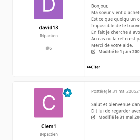
Bonjour,
Ma soeur vient d achete
Est ce que quelqu un c
Impossible de le trouve
david13
En fait je cherche à av
INpactien
Au cas ou la ref n est
Merci de votre aide.
5
messages
Modifié
le 1 juin 20
Citer
Posté(e)
le 31 mai 2005
2
Salut et bienvenue da
Dit lui de regarder ave
Modifié
le 31 mai 2
Clem1
INpactien