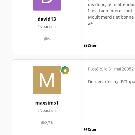
dis donc, je m attenda
Il est bien interessant c
Moult mercis et bonne
david13
a+
INpactien
5
messages
Citer
Posté(e)
le 31 mai 2005
2
De rien, c'est ça PCInpa
maxsims1
INpactien
2,7 k
messages
Citer