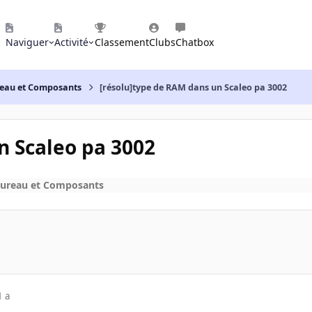
Naviguer
Activité
Classement
Clubs
Chatbox
reau et Composants
[résolu]type de RAM dans un Scaleo pa 3002
n Scaleo pa 3002
bureau et Composants
1 a