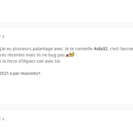
1 a
j'ai eu plusieurs palantage avec. Je te conseille
Aida32
, c'est l'an
ces récentes mais ils ne bug pas
.
 la force d'INpact soit avec toi.
005
21 a
par maxsims1
1 a