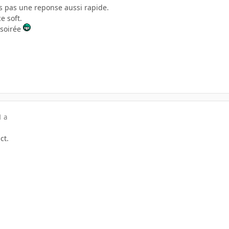
is pas une reponse aussi rapide.
e soft.
 soirée
1 a
ct.