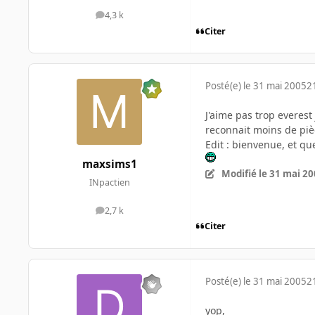
4,3 k
messages
Citer
Posté(e)
le 31 mai 2005
2
J'aime pas trop everest 
reconnait moins de piè
Edit : bienvenue, et que
maxsims1
Modifié
le 31 mai 2
INpactien
2,7 k
messages
Citer
Posté(e)
le 31 mai 2005
2
yop,