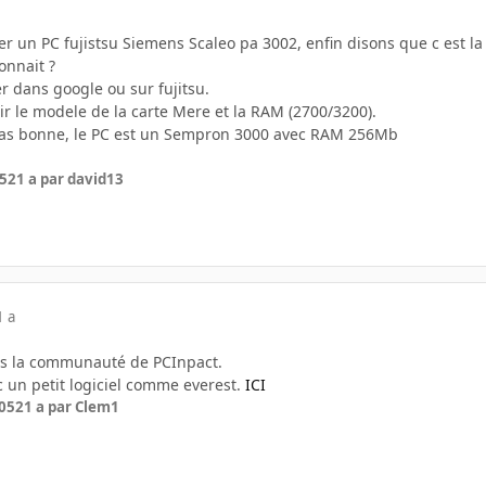
r un PC fujistsu Siemens Scaleo pa 3002, enfin disons que c est la
onnait ?
r dans google ou sur fujitsu.
oir le modele de la carte Mere et la RAM (2700/3200).
 pas bonne, le PC est un Sempron 3000 avec RAM 256Mb
05
21 a
par david13
1 a
ns la communauté de PCInpact.
c un petit logiciel comme everest.
ICI
005
21 a
par Clem1