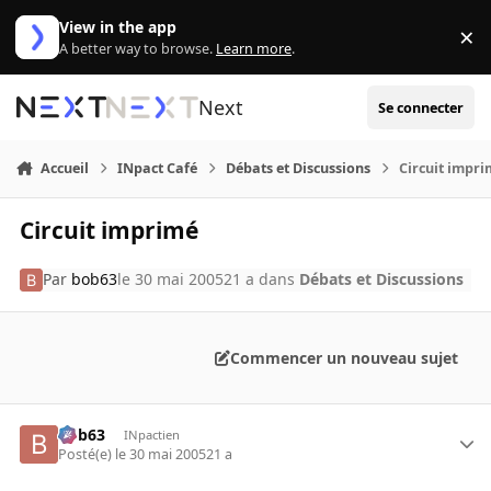
Aller au contenu
View in the app
×
Di
A better way to browse.
Learn more
.
Next
Se connecter
Accueil
INpact Café
Débats et Discussions
Circuit impr
Circuit imprimé
Par
bob63
le 30 mai 2005
21 a
dans
Débats et Discussions
Commencer un nouveau sujet
bob63
INpactien
Posté(e)
le 30 mai 2005
21 a