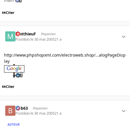
main
Citer
MatthieuF
INpactien
Posté(e)
le 30 mai 2005
21 a
http://www.phpshopxml.com/electroweb.shop/...alogPageDisp
lay
Citer
bob63
INpactien
Posté(e)
le 30 mai 2005
21 a
AUTEUR