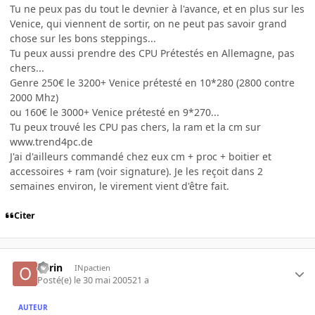
Tu ne peux pas du tout le devnier à l'avance, et en plus sur les
Venice, qui viennent de sortir, on ne peut pas savoir grand
chose sur les bons steppings...
Tu peux aussi prendre des CPU Prétestés en Allemagne, pas
chers...
Genre 250€ le 3200+ Venice prétesté en 10*280 (2800 contre
2000 Mhz)
ou 160€ le 3000+ Venice prétesté en 9*270...
Tu peux trouvé les CPU pas chers, la ram et la cm sur
www.trend4pc.de
J'ai d'ailleurs commandé chez eux cm + proc + boitier et
accessoires + ram (voir signature). Je les reçoit dans 2
semaines environ, le virement vient d'être fait.
Citer
oerin
INpactien
Posté(e)
le 30 mai 2005
21 a
AUTEUR