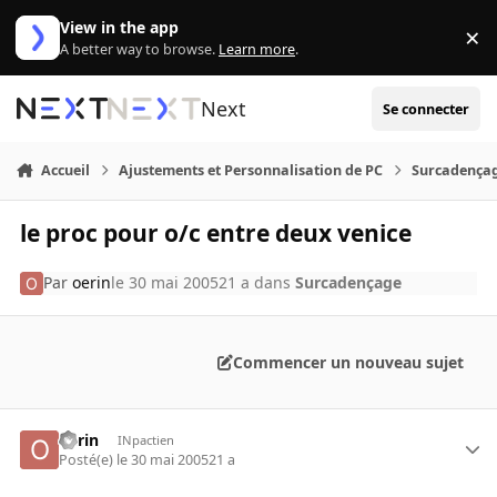
Aller au contenu
View in the app
×
Di
A better way to browse.
Learn more
.
Next
Se connecter
Accueil
Ajustements et Personnalisation de PC
Surcadença
le proc pour o/c entre deux venice
Par
oerin
le 30 mai 2005
21 a
dans
Surcadençage
Commencer un nouveau sujet
oerin
INpactien
Posté(e)
le 30 mai 2005
21 a