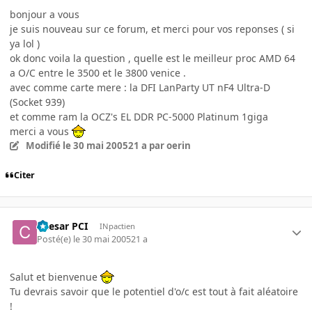
bonjour a vous
je suis nouveau sur ce forum, et merci pour vos reponses ( si
ya lol )
ok donc voila la question , quelle est le meilleur proc AMD 64
a O/C entre le 3500 et le 3800 venice .
avec comme carte mere : la DFI LanParty UT nF4 Ultra-D
(Socket 939)
et comme ram la OCZ's EL DDR PC-5000 Platinum 1giga
merci a vous
Modifié
le 30 mai 2005
21 a
par oerin
Citer
Caesar PCI
INpactien
Posté(e)
le 30 mai 2005
21 a
Salut et bienvenue
Tu devrais savoir que le potentiel d'o/c est tout à fait aléatoire
!