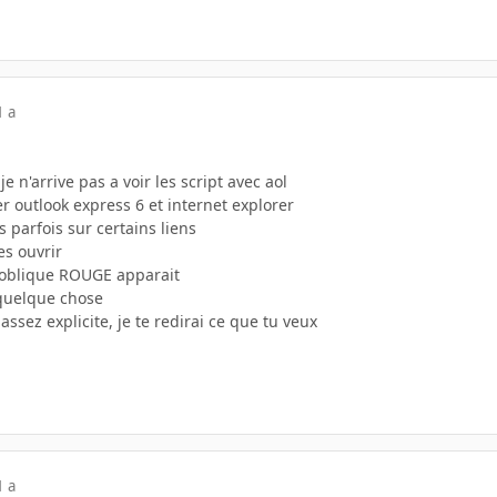
1 a
 n'arrive pas a voir les script avec aol
er outlook express 6 et internet explorer
s parfois sur certains liens
es ouvrir
t oblique ROUGE apparait
 quelque chose
 assez explicite, je te redirai ce que tu veux
1 a