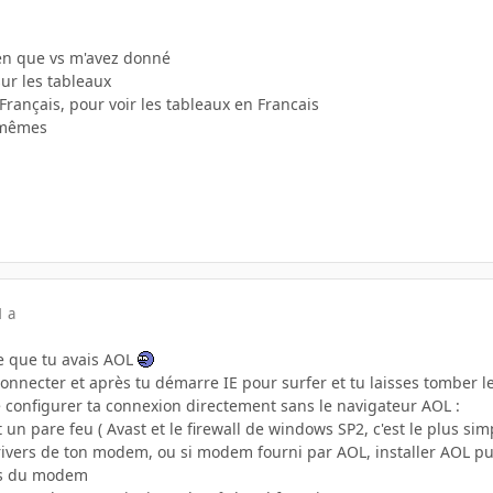
lien que vs m'avez donné
sur les tableaux
n Français, pour voir les tableaux en Francais
s mêmes
1 a
ite que tu avais AOL
connecter et après tu démarre IE pour surfer et tu laisses tomber 
e configurer ta connexion directement sans le navigateur AOL :
et un pare feu ( Avast et le firewall de windows SP2, c'est le plus sim
s drivers de ton modem, ou si modem fourni par AOL, installer AOL p
ers du modem