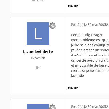
12,2 k
messages
Citer
Posté(e)
le 30 mai 2005
2
Bonjour Big Dragon
mon problème est que je
je ne sais pas configur
j'ai également un souci
lavandeviolette
il m'est impossible de l
INpactien
un cercle avec un trai
et impossible de faire
3
messages
merci, si je ne suis pas
lavande
Citer
Posté(e)
le 30 mai 2005
2