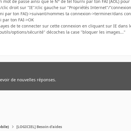
ton mot de passe ainsi que le N° de tel fourni par ton FAI (AOL) pour
clic droit sur "IE"/clic gauche sur "Propriétés Internet"/"connexi
rni par ton FAI)->suivant/nommes ta connexion->terminer/dans conne
i par ton FAI->OK
sayes de te connecter sur cette connexion en cliquant sur IE dans
outils/options/sécurité" décoches la case "bloquer les images..."
cevoir de nouvelles réponses.
bile)
[LOGICIEL] Besoin d'aides