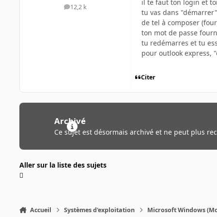
il te faut ton login et 
12,2 k
messages
tu vas dans "démarrer"/
de tel à composer (fou
ton mot de passe fourn
tu redémarres et tu es
pour outlook express, "
Citer
Archivé
Ce sujet est désormais archivé et ne peut plus re
Aller sur la liste des sujets
Accueil
Systèmes d'exploitation
Microsoft Windows (Mo