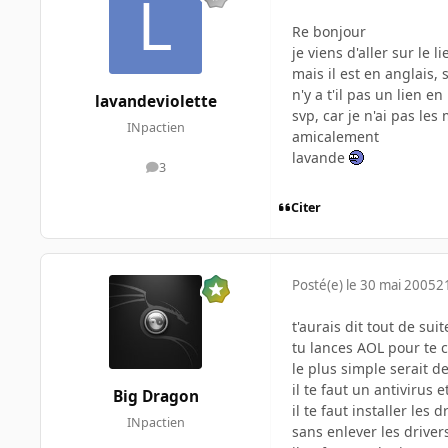
Re bonjour
je viens d'aller sur le 
mais il est en anglais, 
n'y a t'il pas un lien e
lavandeviolette
svp, car je n'ai pas le
INpactien
amicalement
lavande
3
messages
Citer
Posté(e)
le 30 mai 2005
2
t'aurais dit tout de su
tu lances AOL pour te 
le plus simple serait d
il te faut un antivirus 
Big Dragon
il te faut installer le
INpactien
sans enlever les driv