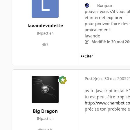
Bonjour
pouvez vous s'il vous 
et internet explorer
pour pouvoir faire des 
lavandeviolette
amicalement
INpactien
lavande
Modifié
le 30 mai 2
3
messages
Citer
Posté(e)
le 30 mai 2005
2
as-tu Javasript installé 
tu est peut-être trop sé
http://www.chambet.com
précise ton problème en
Big Dragon
INpactien