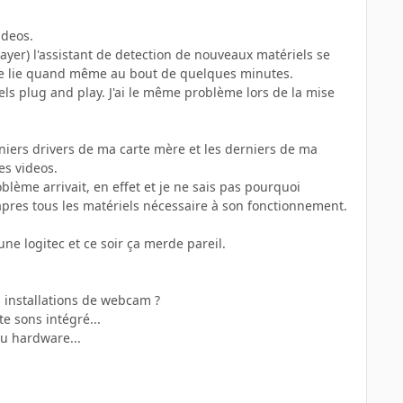
ideos.
layer) l'assistant de detection de nouveaux matériels se
 se lie quand même au bout de quelques minutes.
ls plug and play. J'ai le même problème lors de la mise
erniers drivers de ma carte mère et les derniers de ma
es videos.
blème arrivait, en effet et je ne sais pas pourquoi
 apres tous les matériels nécessaire à son fonctionnement.
 une logitec et ce soir ça merde pareil.
es installations de webcam ?
te sons intégré...
ou hardware...