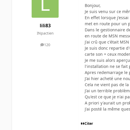
Bonjour,
Je suis venu sur ce mê
En effet lorsque j'essa
met en route pour un p
lili83
Dans le gestionnaire de
INpactien
en route de MSN mess
J'ai crû que c'était MSN
120
messages
Je suis donc repartie d
carte son + ceux modem 
Je me suis alors aperçu
l'installation ne se fa
Apres redemarrage le 
J'ai hier acheté une nou
Cela ne vient pas de 
J'ai un terrible problè
Qu'est ce que je n'ai p
A priori y'aurait un pr
J'ai posté la même ques
Citer