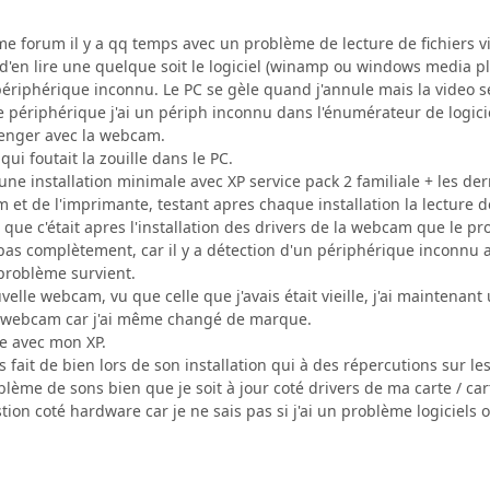
me forum il y a qq temps avec un problème de lecture de fichiers v
i d'en lire une quelque soit le logiciel (winamp ou windows media p
ériphérique inconnu. Le PC se gèle quand j'annule mais la video
 périphérique j'ai un périph inconnu dans l'énumérateur de logicie
enger avec la webcam.
 qui foutait la zouille dans le PC.
'une installation minimale avec XP service pack 2 familiale + les d
et de l'imprimante, testant apres chaque installation la lecture d
 que c'était apres l'installation des drivers de la webcam que le pro
it pas complètement, car il y a détection d'un périphérique inconnu
problème survient.
velle webcam, vu que celle que j'avais était vieille, j'ai maintenant
la webcam car j'ai même changé de marque.
me avec mon XP.
as fait de bien lors de son installation qui à des répercutions sur l
oblème de sons bien que je soit à jour coté drivers de ma carte / car
tion coté hardware car je ne sais pas si j'ai un problème logiciels 