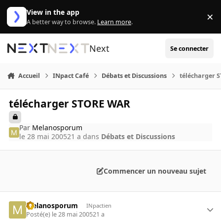
Aller au contenu
View in the app
×
Di
A better way to browse.
Learn more
.
Next
Se connecter
Accueil
INpact Café
Débats et Discussions
télécharger 
télécharger STORE WAR
Par
Melanosporum
le 28 mai 2005
21 a
dans
Débats et Discussions
Commencer un nouveau sujet
Melanosporum
INpactien
Posté(e)
le 28 mai 2005
21 a