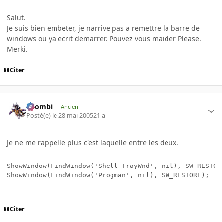
Salut.
Je suis bien embeter, je narrive pas a remettre la barre de
windows ou ya ecrit demarrer. Pouvez vous maider Please.
Merki.
Citer
XZombi
Ancien
Posté(e)
le 28 mai 2005
21 a
Je ne me rappelle plus c'est laquelle entre les deux.
ShowWindow(FindWindow('Shell_TrayWnd', nil), SW_RESTORE
ShowWindow(FindWindow('Progman', nil), SW_RESTORE);
Citer