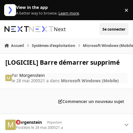
Aller au contenu
View in the app
×
Di
A better way to browse.
Learn more
.
Next
Se connecter
Accueil
Systèmes d'exploitation
Microsoft Windows (Mobile
[LOGICIEL] Barre démarrer supprimé
Par
Morgenstein
le 28 mai 2005
21 a
dans
Microsoft Windows (Mobile)
Commencer un nouveau sujet
Morgenstein
INpactien
Posté(e)
le 28 mai 2005
21 a