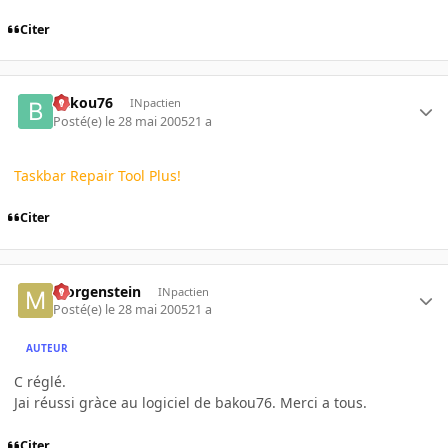
Citer
bakou76
INpactien
Posté(e)
le 28 mai 2005
21 a
Taskbar Repair Tool Plus!
Citer
Morgenstein
INpactien
Posté(e)
le 28 mai 2005
21 a
AUTEUR
C réglé.
Jai réussi gràce au logiciel de bakou76. Merci a tous.
Citer