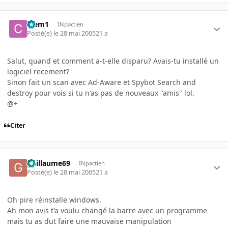
Clem1
INpactien
Posté(e)
le 28 mai 2005
21 a
Salut, quand et comment a-t-elle disparu? Avais-tu installé un
logiciel recement?
Sinon fait un scan avec Ad-Aware et Spybot Search and
destroy pour vois si tu n'as pas de nouveaux "amis" lol.
@+
Citer
guillaume69
INpactien
Posté(e)
le 28 mai 2005
21 a
Oh pire réinstalle windows.
Ah mon avis t'a voulu changé la barre avec un programme
mais tu as dut faire une mauvaise manipulation