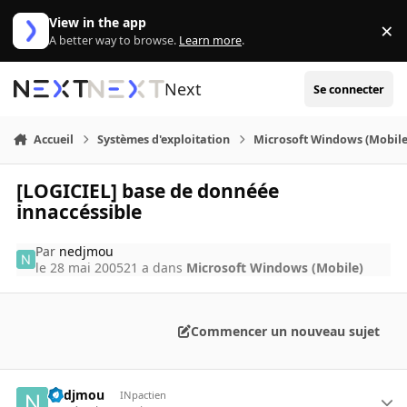
Aller au contenu
View in the app
×
Di
A better way to browse.
Learn more
.
Next
Se connecter
Accueil
Systèmes d'exploitation
Microsoft Windows (Mobile
[LOGICIEL] base de donnéée
innaccéssible
Par
nedjmou
le 28 mai 2005
21 a
dans
Microsoft Windows (Mobile)
Commencer un nouveau sujet
nedjmou
INpactien