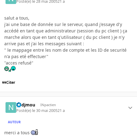
Posté(e)
le 28 mai 2005
21 a
salut a tous,
j'ai une base de donnée sur le serveur, quand j'essaye d'y
accédé en tant que administrateur (session du pc client ) ça
marche alors que en tant q'utilisateur ( du pc client ) je n'y
arrive pas et j'ai les messages suivant :
" le mappage entre les nom de compte et les ID de securité
n'a pas eté effectuer"
"acces refusé"
Citer
nedjmou
INpactien
Posté(e)
le 30 mai 2005
21 a
AUTEUR
merci a tous