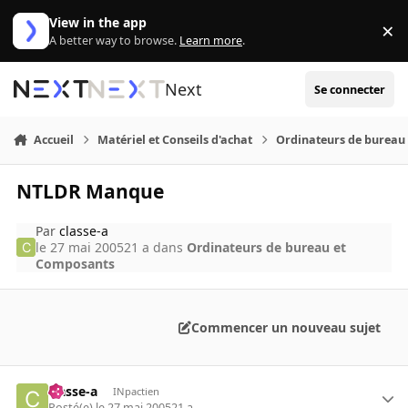
Aller au contenu
View in the app
×
Di
A better way to browse.
Learn more
.
Next
Se connecter
Accueil
Matériel et Conseils d'achat
Ordinateurs de bureau
NTLDR Manque
Par
classe-a
le 27 mai 2005
21 a
dans
Ordinateurs de bureau et
Composants
Commencer un nouveau sujet
classe-a
INpactien
Posté(e)
le 27 mai 2005
21 a