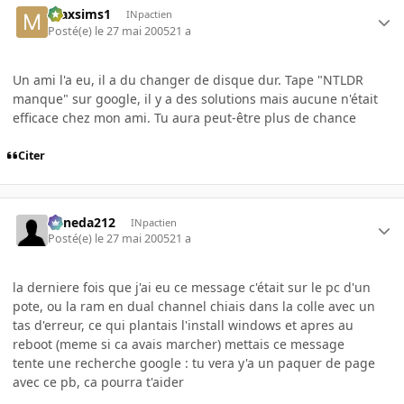
maxsims1
INpactien
Posté(e)
le 27 mai 2005
21 a
Un ami l'a eu, il a du changer de disque dur. Tape "NTLDR
manque" sur google, il y a des solutions mais aucune n'était
efficace chez mon ami. Tu aura peut-être plus de chance
Citer
keneda212
INpactien
Posté(e)
le 27 mai 2005
21 a
la derniere fois que j'ai eu ce message c'était sur le pc d'un
pote, ou la ram en dual channel chiais dans la colle avec un
tas d'erreur, ce qui plantais l'install windows et apres au
reboot (meme si ca avais marcher) mettais ce message
tente une recherche google : tu vera y'a un paquer de page
avec ce pb, ca pourra t'aider