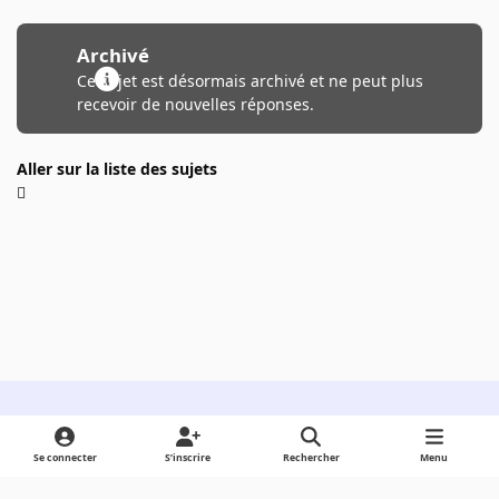
Archivé
Ce sujet est désormais archivé et ne peut plus
recevoir de nouvelles réponses.
Aller sur la liste des sujets
Light Mode
Dark Mode
System Preference
Se connecter
S’inscrire
Rechercher
Menu
Langue
Cookies