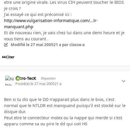
etre une origine virale. Les virus CIH peuvent toucher le BIOS
je crois ?
J'ai essayé ce qui est préconisé ici :
http://www.vulgarisation-informatique.com/...lr-
manquant.php
Et de nouveau rien, je vais chez lui dans une demi heure et je
vous tiens au courant .
Modifié
le 27 mai 2005
21 a
par classe-a
Citer
Nitro-TecK
INpactien
Posté(e)
le 27 mai 2005
21 a
Ben si tu dis que le DD n'apparait plus dans le bios, c'est
normal que le NTLDR est manquand puisqu'il est stocké sur le
disque dur.
Peut etre le connecteur molex ou la nappe qui merde si c'est
apparu comme sa ou pire le dd qui soit HS