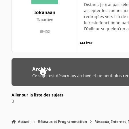
Distant. Je n'ai pas sé
accepter les connection
Iokanaan
redirigées vers l'ip de
INpactien
le reste fonctionne par
D'ailleur si quelqu'un a
452
messages
Citer
Archivé
Ce sujet est désormais archivé et ne peut plus re
Aller sur la liste des sujets
Accueil
Réseaux et Programmation
Réseaux, Internet, 