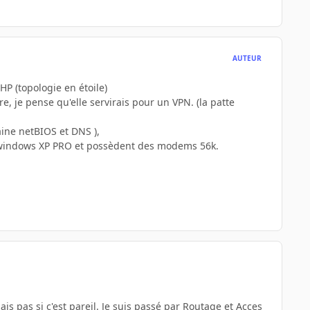
AUTEUR
HP (topologie en étoile)
e, je pense qu'elle servirais pour un VPN. (la patte
aine netBIOS et DNS ),
us windows XP PRO et possèdent des modems 56k.
is pas si c'est pareil. Je suis passé par Routage et Acces