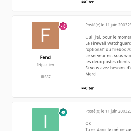
Citer
Posté(e)
le 11 juin 2003
2
Oui: j'ai, pour le mome
Le Firewall Watchguard 
"optional" du firebox 7
Le serveur est sous wi
Fend
les deux postes client
INpactien
Si vous avez besoins d'a
Merci
337
messages
Citer
Posté(e)
le 11 juin 2003
2
Ok
Tu es dans le même cas 