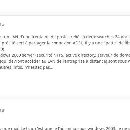
3 a
nt un LAN d'une trentaine de postes reliés à deux switches 24 port 
précité sert à partager la connexion ADSL, il y a une "patte" de libr
00)
ndows 2000 server (sécurité NTFS, active directory, serveur de dom
s (qui devront accéder au LAN de l'entreprise à distance) sont so
utres infos, n'hésitez pas,...
3 a
que moi. Le truc c'est que je l'ai config sous windows 2003, je ne sa