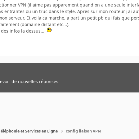
lectionner VPN (il aime pas apparement quand on a une seule interfac
s entrantes ou un truc dans le style. Apres sur mon routeur j'ai aut
 mon serveur. Et voila ca marche, a part un petit pb qui fais que pe
faitement (domaine distant etc...).
 des infos la dessus....
cevoir de nouvelles réponses.
Téléphonie et Services en Ligne
config liaison VPN