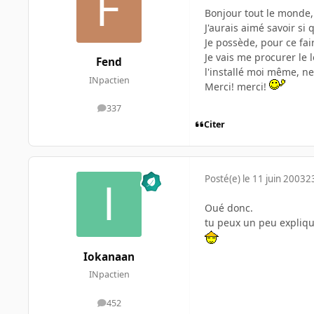
Bonjour tout le monde,
J'aurais aimé savoir si 
Je possède, pour ce fa
Je vais me procurer le 
Fend
l'installé moi même, ne 
INpactien
Merci! merci!
337
messages
Citer
Posté(e)
le 11 juin 2003
2
Oué donc.
tu peux un peu explique
Iokanaan
INpactien
452
messages