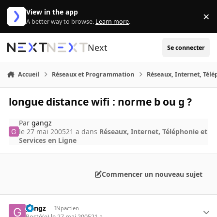
Aller au contenu
View in the app
×
Di
A better way to browse.
Learn more
.
Next
Se connecter
Accueil
Réseaux et Programmation
Réseaux, Internet, Télé
longue distance wifi : norme b ou g ?
Par
gangz
le 27 mai 2005
21 a
dans
Réseaux, Internet, Téléphonie et
Services en Ligne
Commencer un nouveau sujet
gangz
INpactien
Posté(e)
le 27 mai 2005
21 a