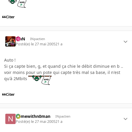
Citer
KiaN
INpactien
Posté(e)
le 27 mai 2005
21 a
Auto !
Si ça capte bien, g, et quand ça chie le débit diminue en b ..
voir moins pour un pote qui capte très mal sa base, il n'est
qu'à 2Mbits
Citer
namewithn0man
INpactien
Posté(e)
le 27 mai 2005
21 a