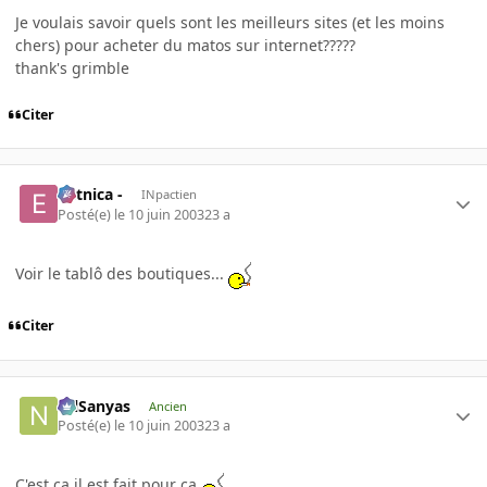
Je voulais savoir quels sont les meilleurs sites (et les moins
chers) pour acheter du matos sur internet?????
thank's grimble
Citer
- etnica -
INpactien
Posté(e)
le 10 juin 2003
23 a
Voir le tablô des boutiques...
Citer
NilSanyas
Ancien
Posté(e)
le 10 juin 2003
23 a
C'est ça il est fait pour ça