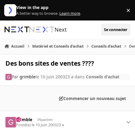
Aller au contenu
View in the app
×
Di
A better way to browse.
Learn more
.
Next
Se connecter
Accueil
Matériel et Conseils d'achat
Conseils d'achat
Des
Des bons sites de ventes ????
Par
grimble
le 10 juin 2003
23 a
dans
Conseils d'achat
Commencer un nouveau sujet
grimble
INpactien
Posté(e)
le 10 juin 2003
23 a