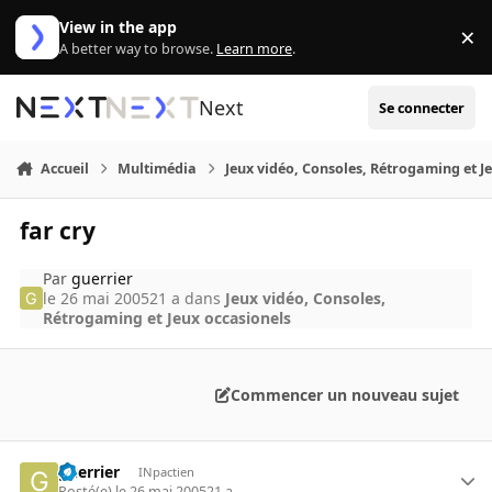
Aller au contenu
View in the app
×
Di
A better way to browse.
Learn more
.
Next
Se connecter
Accueil
Multimédia
Jeux vidéo, Consoles, Rétrogaming et J
far cry
Par
guerrier
le 26 mai 2005
21 a
dans
Jeux vidéo, Consoles,
Rétrogaming et Jeux occasionels
Commencer un nouveau sujet
guerrier
INpactien
Posté(e)
le 26 mai 2005
21 a