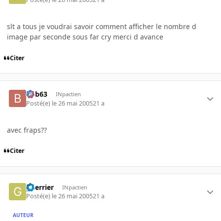
slt a tous je voudrai savoir comment afficher le nombre d
image par seconde sous far cry merci d avance
Citer
bob63
INpactien
Posté(e)
le 26 mai 2005
21 a
avec fraps??
Citer
guerrier
INpactien
Posté(e)
le 26 mai 2005
21 a
AUTEUR