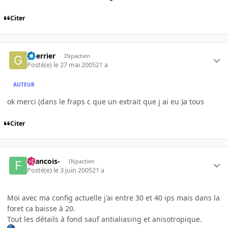
Citer
guerrier
INpactien
Posté(e)
le 27 mai 2005
21 a
AUTEUR
ok merci (dans le fraps c que un extrait que j ai eu )a tous
Citer
-francois-
INpactien
Posté(e)
le 3 juin 2005
21 a
Moi avec ma config actuelle j'ai entre 30 et 40 ips mais dans la
foret ca baisse à 20.
Tout les détails à fond sauf antialiasing et anisotropique.