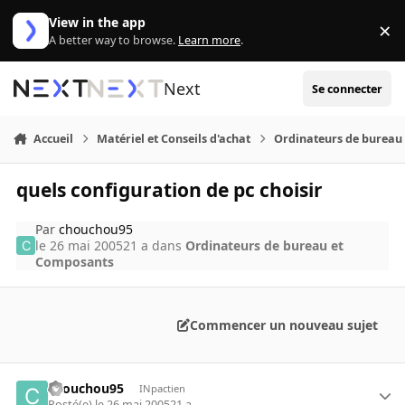
Aller au contenu
View in the app
×
Di
A better way to browse.
Learn more
.
Next
Se connecter
Accueil
Matériel et Conseils d'achat
Ordinateurs de bureau
quels configuration de pc choisir
Par
chouchou95
le 26 mai 2005
21 a
dans
Ordinateurs de bureau et
Composants
Commencer un nouveau sujet
chouchou95
INpactien
Posté(e)
le 26 mai 2005
21 a