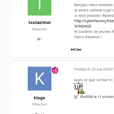
Bonjour nous sommes d
et avons comme sujet d'
si vous pouviez répond
http://cyberfactory.free
toutazimut
SONDAGE
INpactien
et soutenir de jeunes ét
merci d'avance !
1
messages
Citer
Posté(e)
le 26 mai 2005
2
ques ce que ca fout ici
Modifié
le 11 octobr
klogo
INpactien