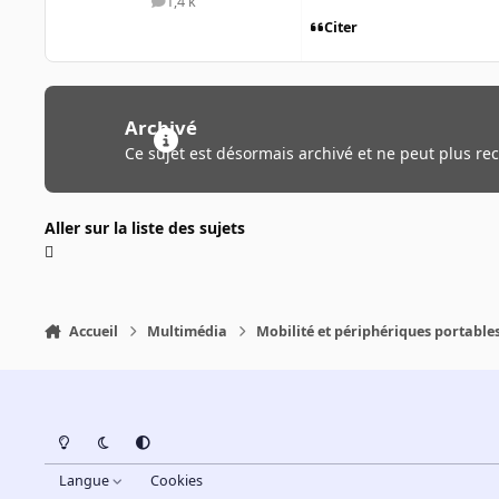
1,4 k
messages
Citer
Archivé
Ce sujet est désormais archivé et ne peut plus re
Aller sur la liste des sujets
Accueil
Multimédia
Mobilité et périphériques portable
Light Mode
Dark Mode
System Preference
Langue
Cookies