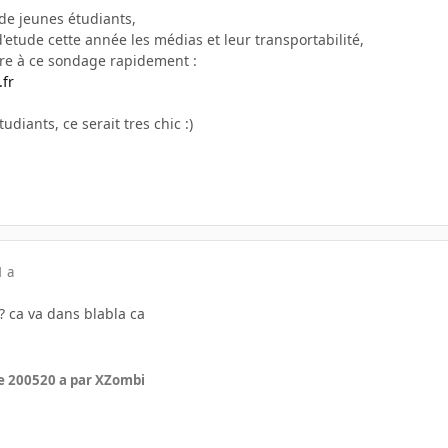
e jeunes étudiants,
etude cette année les médias et leur transportabilité,
re à ce sondage rapidement :
.fr
udiants, ce serait tres chic :)
1 a
 ? ca va dans blabla ca
e 2005
20 a
par XZombi