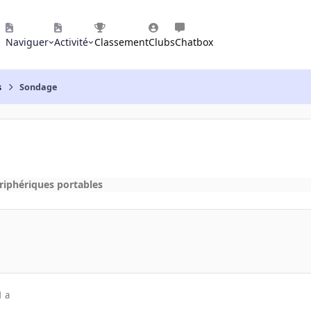
Naviguer
Activité
Classement
Clubs
Chatbox
s
Sondage
ériphériques portables
1 a