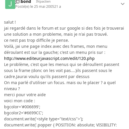
jesbond
INpactien
Posté(e)
le 25 mai 2005
21 a
salut !
jai regardé dans le forum et sur google si des fois je trouverai
une solution a mon probleme, mais je n'ai pas trouvé.
ce nest pas trop difficile je pense.
Voilà, jai une page index avec des frames, mon menu
déroulant est sur la gauche; c'est un menu pris sur :
http://www.editeurjavascript.com/edit/120.php
Le problème, c'est que les menus qui se déroullent passent
sous la frame (donc on les voit pas....)ils passent sous le
cadre.Jaurai voulu qu'ils passent par dessus
On ma parlé d'utiliser un focus. mais ou le placer ? a quel
niveau ?
merci pour votre aide
voici mon code :
bgcolor='#006699';
bgcolor2='#6699CC';
document.write('<style type="text/css">');
document.write('.popper { POSITION: absolute; VISIBILITY: