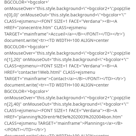
BGCOLOR='+bgcolor+'
onMouseOver="this.style.background=\''+bgcolor2+'\';pop(zlie
n[0],0)" onMouseOut="this.style.background=\''+bgcolor+'\'"
CLASS=ejsmenu><FONT SIZE=1 FACE="Verdana"><B><A
HREF="zonecentre.htm" CLASS=ejsmenu
TARGET="mainframe">Accueil</a></B></FONT></TD></tr>')
document.write('<tr><TD WIDTH=100 ALIGN=center
BGCOLOR='+bgcolor+'
onMouseOver="this.style.background=\''+bgcolor2+'\';pop(zlie
n[1],20)" onMouseOut="this.style.background=\''+bgcolor+'\'"
CLASS=ejsmenu><FONT SIZE=1 FACE="Verdana"><B><A
HREF="contacter1Web.html" CLASS=ejsmenu
TARGET="mainframe">Contact</a></B></FONT></TD></tr>')
document.write('<tr><TD WIDTH=100 ALIGN=center
BGCOLOR='+bgcolor+'
onMouseOver="this.style.background=\''+bgcolor2+'\';pop(zlie
n[2],40)" onMouseOut="this.style.background=\''+bgcolor+'\'"
CLASS=ejsmenu><FONT SIZE=1 FACE="Verdana"><B><A
HREF="planning%20rentr%E9e%202003%202004bon.htm"
CLASS=ejsmenu TARGET="mainframe">Plannings</a></B>
</FONT></TD></tr>')
document.write('<tr><TD WIDTH=100 ALIGN=center