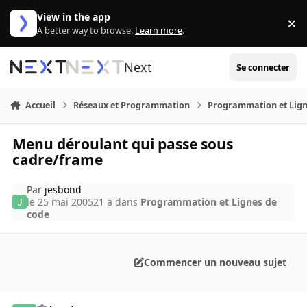
Aller au contenu
View in the app
×
Di
A better way to browse.
Learn more
.
Next
Se connecter
Accueil
Réseaux et Programmation
Programmation et Lign
Menu déroulant qui passe sous
cadre/frame
Par
jesbond
le 25 mai 2005
21 a
dans
Programmation et Lignes de
code
Commencer un nouveau sujet