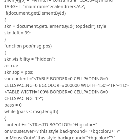
TARGET="mainframe">calendrier</A>';
if(document.getElementById)
{
skn = document.getElementById("topdeck").style
skn.left = 99;
}
function pop(msg,pos)
{
skn.visibility = "hidden";
a=true
skn.top = pos;
var content ="<TABLE BORDER=0 CELLPADDING=0
CELLSPACING=0 BGCOLOR=#000000 WIDTH=150><TR><TD>
<TABLE WIDTH=100% BORDER=0 CELLPADDING=0
CELLSPACING=1>";
pass = 0
while (pass < msg.length)
{
content += "<TR><TD BGCOLOR="+bgcolor+"
onMouseOver=\"this.style.background='"+bgcolor2+"'\"
onMouseOut=\"this.style.background='"+bgcolor+"'\"