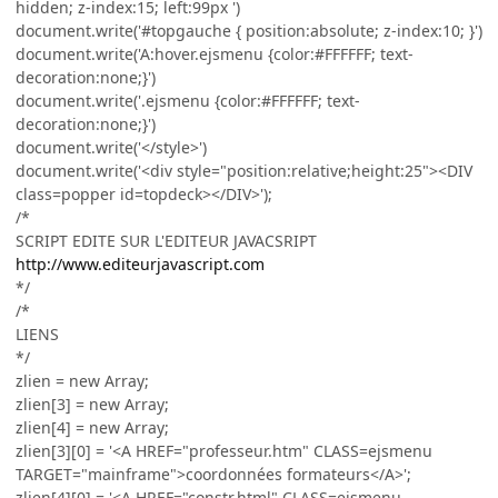
hidden; z-index:15; left:99px ')
document.write('#topgauche { position:absolute; z-index:10; }')
document.write('A:hover.ejsmenu {color:#FFFFFF; text-
decoration:none;}')
document.write('.ejsmenu {color:#FFFFFF; text-
decoration:none;}')
document.write('</style>')
document.write('<div style="position:relative;height:25"><DIV
class=popper id=topdeck></DIV>');
/*
SCRIPT EDITE SUR L'EDITEUR JAVACSRIPT
http://www.editeurjavascript.com
*/
/*
LIENS
*/
zlien = new Array;
zlien[3] = new Array;
zlien[4] = new Array;
zlien[3][0] = '<A HREF="professeur.htm" CLASS=ejsmenu
TARGET="mainframe">coordonnées formateurs</A>';
zlien[4][0] = '<A HREF="constr.html" CLASS=ejsmenu