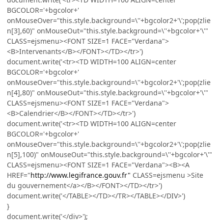
BGCOLOR='+bgcolor+'
onMouseOver="this.style.background=\''+bgcolor2+'\';pop(zlie
n[3],60)" onMouseOut="this.style.background=\''+bgcolor+'\'"
CLASS=ejsmenu><FONT SIZE=1 FACE="Verdana">
<B>Intervenants</B></FONT></TD></tr>')
document.write('<tr><TD WIDTH=100 ALIGN=center
BGCOLOR='+bgcolor+'
onMouseOver="this.style.background=\''+bgcolor2+'\';pop(zlie
n[4],80)" onMouseOut="this.style.background=\''+bgcolor+'\'"
CLASS=ejsmenu><FONT SIZE=1 FACE="Verdana">
<B>Calendrier</B></FONT></TD></tr>')
document.write('<tr><TD WIDTH=100 ALIGN=center
BGCOLOR='+bgcolor+'
onMouseOver="this.style.background=\''+bgcolor2+'\';pop(zlie
n[5],100)" onMouseOut="this.style.background=\''+bgcolor+'\'"
CLASS=ejsmenu><FONT SIZE=1 FACE="Verdana"><B><A
HREF="
http://www.legifrance.gouv.fr"
CLASS=ejsmenu >Site
du gouvernement</a></B></FONT></TD></tr>')
document.write('</TABLE></TD></TR></TABLE></DIV>')
}
document.write('</div>');