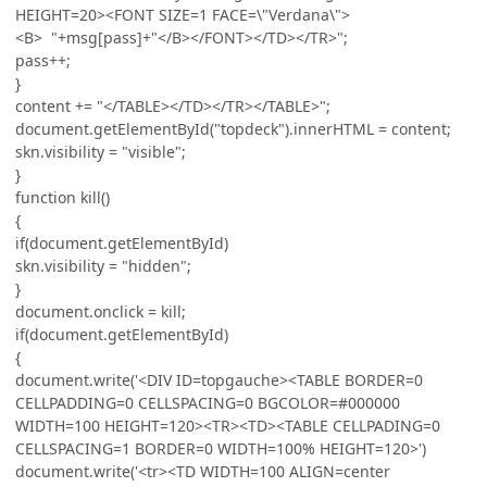
HEIGHT=20><FONT SIZE=1 FACE=\"Verdana\">
<B> "+msg[pass]+"</B></FONT></TD></TR>";
pass++;
}
content += "</TABLE></TD></TR></TABLE>";
document.getElementById("topdeck").innerHTML = content;
skn.visibility = "visible";
}
function kill()
{
if(document.getElementById)
skn.visibility = "hidden";
}
document.onclick = kill;
if(document.getElementById)
{
document.write('<DIV ID=topgauche><TABLE BORDER=0
CELLPADDING=0 CELLSPACING=0 BGCOLOR=#000000
WIDTH=100 HEIGHT=120><TR><TD><TABLE CELLPADING=0
CELLSPACING=1 BORDER=0 WIDTH=100% HEIGHT=120>')
document.write('<tr><TD WIDTH=100 ALIGN=center