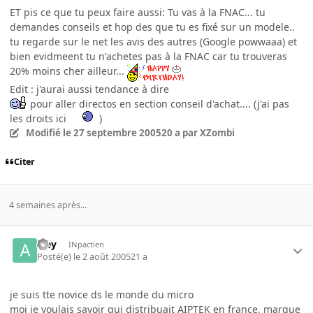
ET pis ce que tu peux faire aussi: Tu vas à la FNAC... tu
demandes conseils et hop des que tu es fixé sur un modele..
tu regarde sur le net les avis des autres (Google powwaaa) et
bien evidmeent tu n'achetes pas à la FNAC car tu trouveras
20% moins cher ailleur...
Edit : j'aurai aussi tendance à dire
pour aller directos en section conseil d'achat.... (j'ai pas
les droits ici
)
Modifié
le 27 septembre 2005
20 a
par XZombi
Citer
4 semaines après...
aley
INpactien
Posté(e)
le 2 août 2005
21 a
je suis tte novice ds le monde du micro
moi je voulais savoir qui distribuait AIPTEK en france, marque