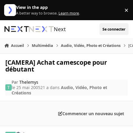
Aller au contenu
View in the app
×
Di
A better way to browse.
Learn more
.
Next
Se connecter
Accueil
Multimédia
Audio, Vidéo, Photo et Créations
[C
[CAMERA] Achat camescope pour
débutant
Par
Thelemys
le 25 mai 2005
21 a
dans
Audio, Vidéo, Photo et
Créations
Commencer un nouveau sujet