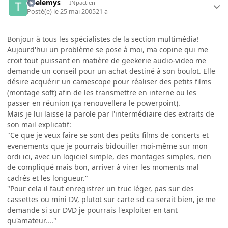
Thelemys
INpactien
Posté(e)
le 25 mai 2005
21 a
Bonjour à tous les spécialistes de la section multimédia!
Aujourd'hui un problème se pose à moi, ma copine qui me
croit tout puissant en matière de geekerie audio-video me
demande un conseil pour un achat destiné à son boulot. Elle
désire acquérir un camescope pour réaliser des petits films
(montage soft) afin de les transmettre en interne ou les
passer en réunion (ça renouvellera le powerpoint).
Mais je lui laisse la parole par l'intermédiaire des extraits de
son mail explicatif:
"Ce que je veux faire se sont des petits films de concerts et
evenements que je pourrais bidouiller moi-même sur mon
ordi ici, avec un logiciel simple, des montages simples, rien
de compliqué mais bon, arriver à virer les moments mal
cadrés et les longueur."
"Pour cela il faut enregistrer un truc léger, pas sur des
cassettes ou mini DV, plutot sur carte sd ca serait bien, je me
demande si sur DVD je pourrais l'exploiter en tant
qu'amateur...."