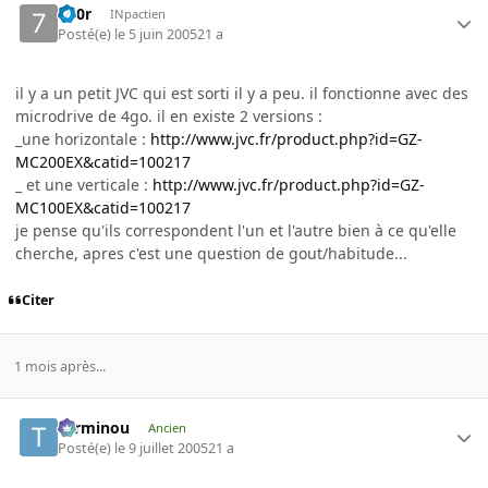
7h0r
INpactien
Posté(e)
le 5 juin 2005
21 a
il y a un petit JVC qui est sorti il y a peu. il fonctionne avec des
microdrive de 4go. il en existe 2 versions :
_une horizontale :
http://www.jvc.fr/product.php?id=GZ-
MC200EX&catid=100217
_ et une verticale :
http://www.jvc.fr/product.php?id=GZ-
MC100EX&catid=100217
je pense qu'ils correspondent l'un et l'autre bien à ce qu'elle
cherche, apres c'est une question de gout/habitude...
Citer
1 mois après...
Terminou
Ancien
Posté(e)
le 9 juillet 2005
21 a