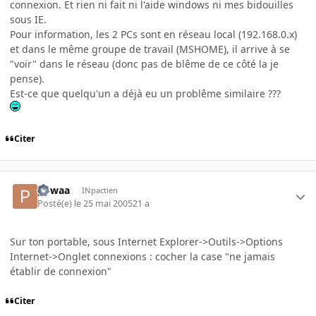
connexion. Et rien ni fait ni l'aide windows ni mes bidouilles
sous IE.
Pour information, les 2 PCs sont en réseau local (192.168.0.x)
et dans le même groupe de travail (MSHOME), il arrive à se
"voir" dans le réseau (donc pas de blême de ce côté la je
pense).
Est-ce que quelqu'un a déjà eu un problême similaire ???
Citer
powaa
INpactien
Posté(e)
le 25 mai 2005
21 a
Sur ton portable, sous Internet Explorer->Outils->Options
Internet->Onglet connexions : cocher la case "ne jamais
établir de connexion"
Citer