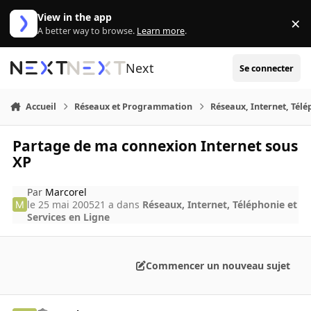
Aller au contenu
View in the app
×
Di
A better way to browse.
Learn more
.
Next
Se connecter
Accueil
Réseaux et Programmation
Réseaux, Internet, Télé
Partage de ma connexion Internet sous
XP
Par
Marcorel
le 25 mai 2005
21 a
dans
Réseaux, Internet, Téléphonie et
Services en Ligne
Commencer un nouveau sujet