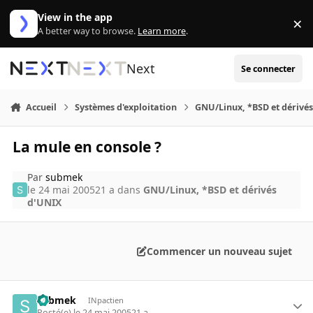
Aller au contenu
View in the app
×
Di
A better way to browse.
Learn more
.
Next
Se connecter
Accueil
Systèmes d'exploitation
GNU/Linux, *BSD et dérivé
La mule en console ?
Par
submek
le 24 mai 2005
21 a
dans
GNU/Linux, *BSD et dérivés
d'UNIX
Commencer un nouveau sujet
submek
INpactien
Posté(e)
le 24 mai 2005
21 a