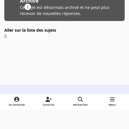
Archivé
Ce sujet est désormais archivé et ne peut plus
recevoir de nouvelles réponses.
Aller sur la liste des sujets
Light Mode
Dark Mode
System Preference
Se connecter
S’inscrire
Rechercher
Menu
Langue
Cookies
Powered by
Invision Community