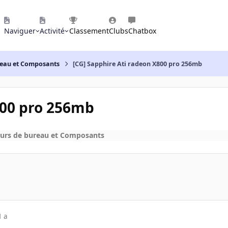
Naviguer
Activité
Classement
Clubs
Chatbox
reau et Composants
[CG] Sapphire Ati radeon X800 pro 256mb
800 pro 256mb
urs de bureau et Composants
1 a