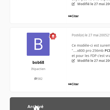
Modifié
le 27 mai 2
Citer
Posté(e)
le 27 mai 2005
2
Ce modèle-ci est surem
"....x800 pro 256mb
PCI
et pour les FDP c'est vr
Modifié
le 27 mai 2
bob68
INpactien
582
messages
Citer
Archivé