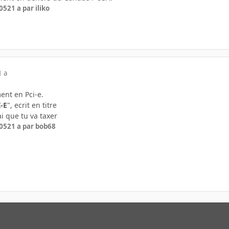
005
21 a
par iliko
1 a
ent en Pci-e.
-E
", ecrit en titre
ai que tu va taxer
005
21 a
par bob68