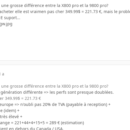
 a une grosse différence entre la X800 pro et la 9800 pro?
l'acheter elle est vraimen pas cher 349.99$ = 221.73 €, mais le probl
E suport...
1 a
 a une grosse différence entre la X800 pro et la 9800 pro?
nération différente => les perfs sont presque doublées.
er 349.99$ = 221.73 €
 europe => n'oubli pas 20% de TVA (payable à reception) +
e (idem) +
très élevé +
hange = 221+44+4+15+5 = 289 € (estimation)
pedient en dehors du Canada / USA.