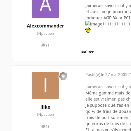
Jaimerais savoir si il y
et aussi ou je pourrai 
indiquer AGP 8X or PCI-
Alexcommander
INpactien
91
messages
Citer
Posté(e)
le 27 mai 2005
2
Jaimerais savoir si il y
Même gamme mais de gé
elle est vraimen pas ch
Je suppose que t'es en
iliko
qq % de frais de douan
INpactien
frais de port surement 
qq euros de frais de c
48
messages
Et j'ai pas vu s'ils ex