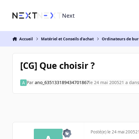
Aller au contenu
Next
Accueil
Matériel et Conseils d'achat
Ordinateurs de bu
[CG] Que choisir ?
Par
ano_635133189434701867
le 24 mai 2005
21 a
dan
Posté(e)
le 24 mai 2005
2