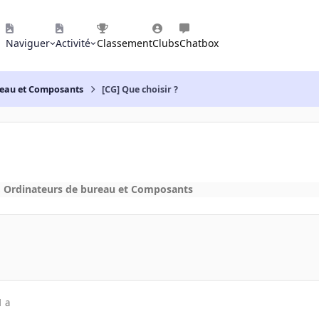
Naviguer
Activité
Classement
Clubs
Chatbox
reau et Composants
[CG] Que choisir ?
s
Ordinateurs de bureau et Composants
1 a