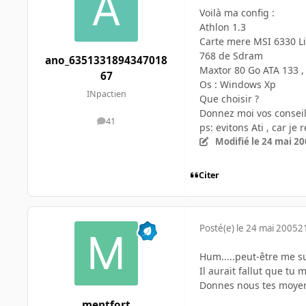
Voilà ma config :
Athlon 1.3
Carte mere MSI 6330 Lite
768 de Sdram
ano_6351331894347018
Maxtor 80 Go ATA 133 
67
Os : Windows Xp
INpactien
Que choisir ?
Donnez moi vos conseil
41
messages
ps: evitons Ati , car je
Modifié
le 24 mai 2
Citer
Posté(e)
le 24 mai 2005
2
Hum.....peut-être me su
Il aurait fallut que tu 
Donnes nous tes moyen
mentfort