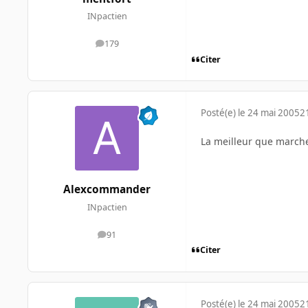
INpactien
179
messages
Citer
Posté(e)
le 24 mai 2005
2
La meilleur que marcher
Alexcommander
INpactien
91
messages
Citer
Posté(e)
le 24 mai 2005
2