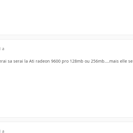
1 a
ai sa serai la Ati radeon 9600 pro 128mb ou 256mb....mais elle ser
1 a