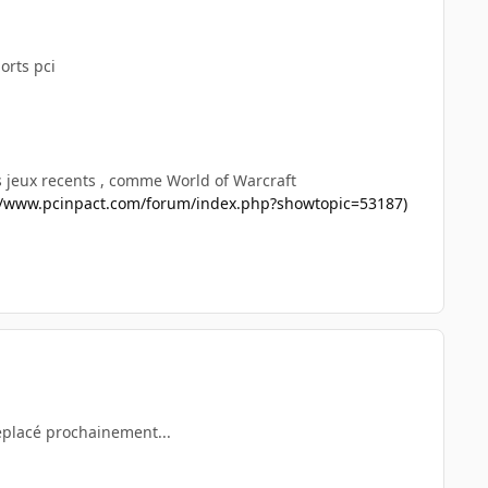
orts pci
s jeux recents , comme World of Warcraft
//www.pcinpact.com/forum/index.php?showtopic=53187)
 déplacé prochainement...