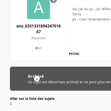
oui j'ai vu ça , j'ai refa
Sorry
ps : c'est l'enervement
ano_6351331894347018
67
INpactien
41
messages
Citer
Archivé
Ce sujet est désormais archivé et ne peut plus re
Aller sur la liste des sujets