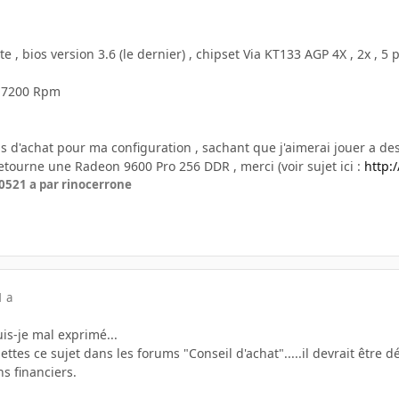
 , bios version 3.6 (le dernier) , chipset Via KT133 AGP 4X , 2x , 5 p
, 7200 Rpm
s d'achat pour ma configuration , sachant que j'aimerai jouer a de
 retourne une Radeon 9600 Pro 256 DDR , merci (voir sujet ici :
http:
005
21 a
par rinocerrone
1 a
is-je mal exprimé...
mettes ce sujet dans les forums "Conseil d'achat".....il devrait être
s financiers.