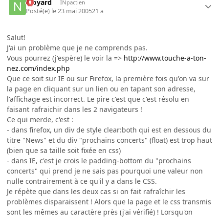
njoyard
INpactien
Posté(e)
le 23 mai 2005
21 a
Salut!
J'ai un problème que je ne comprends pas.
Vous pourrez (j'espère) le voir la =>
http://www.touche-a-ton-
nez.com/index.php
Que ce soit sur IE ou sur Firefox, la première fois qu'on va sur
la page en cliquant sur un lien ou en tapant son adresse,
l'affichage est incorrect. Le pire c'est que c'est résolu en
faisant rafraichir dans les 2 navigateurs !
Ce qui merde, c'est :
- dans firefox, un div de style clear:both qui est en dessous du
titre "News" et du div "prochains concerts" (float) est trop haut
(bien que sa taille soit fixée en css)
- dans IE, c'est je crois le padding-bottom du "prochains
concerts" qui prend je ne sais pas pourquoi une valeur non
nulle contrairement à ce qu'il y a dans le CSS.
Je répète que dans les deux cas si on fait rafraîchir les
problèmes disparaissent ! Alors que la page et le css transmis
sont les mêmes au caractère près (j'ai vérifié) ! Lorsqu'on