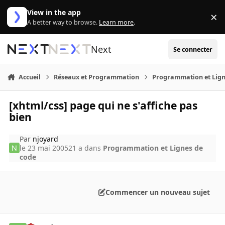
Aller au contenu
View in the app
×
Di
A better way to browse.
Learn more
.
Next
Se connecter
Accueil
Réseaux et Programmation
Programmation et Lign
[xhtml/css] page qui ne s'affiche pas
bien
Par
njoyard
le 23 mai 2005
21 a
dans
Programmation et Lignes de
code
Commencer un nouveau sujet