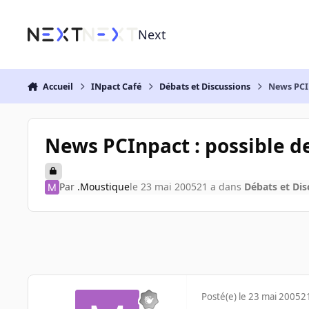
Aller au contenu
Next
Accueil
INpact Café
Débats et Discussions
News PCIn
News PCInpact : possible de 
Par
.Moustique
le 23 mai 2005
21 a
dans
Débats et Dis
Posté(e)
le 23 mai 2005
2