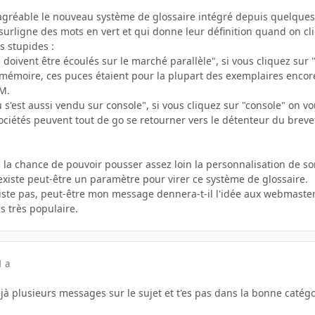
ésagréable le nouveau système de glossaire intégré depuis quelqu
 surligne des mots en vert et qui donne leur définition quand on cl
 stupides :
i doivent être écoulés sur le marché parallèle", si vous cliquez sur 
 mémoire, ces puces étaient pour la plupart des exemplaires encore
M.
u s'est aussi vendu sur console", si vous cliquez sur "console" on 
ociétés peuvent tout de go se retourner vers le détenteur du brevet
a la chance de pouvoir pousser assez loin la personnalisation de so
l existe peut-être un paramètre pour virer ce système de glossaire.
existe pas, peut-être mon message dennera-t-il l'idée aux webmasters 
as très populaire.
1 a
déjà plusieurs messages sur le sujet et t'es pas dans la bonne catég