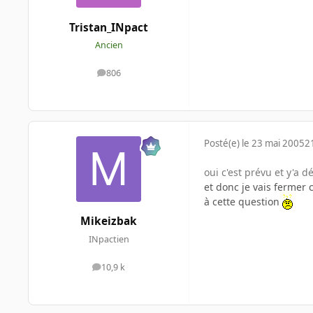
Tristan_INpact
Ancien
806
messages
Posté(e)
le 23 mai 2005
2
oui c'est prévu et y'a 
et donc je vais fermer 
à cette question
Mikeizbak
INpactien
10,9 k
messages