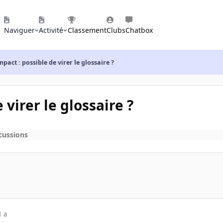
Naviguer
Activité
Classement
Clubs
Chatbox
pact : possible de virer le glossaire ?
virer le glossaire ?
cussions
1 a