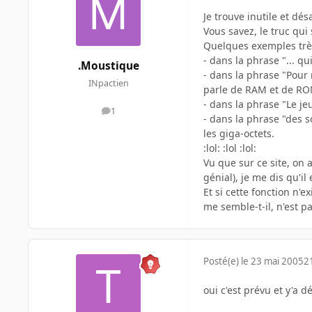
Je trouve inutile et d
Vous savez, le truc qui
Quelques exemples très
- dans la phrase "... qu
.Moustique
- dans la phrase "Pour
INpactien
parle de RAM et de RO
- dans la phrase "Le je
1
messages
- dans la phrase "des s
les giga-octets.
:lol: :lol :lol:
Vu que sur ce site, on 
génial), je me dis qu'i
Et si cette fonction n'
me semble-t-il, n'est p
Posté(e)
le 23 mai 2005
2
oui c'est prévu et y'a 