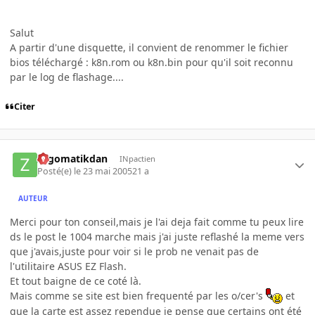
Salut
A partir d'une disquette, il convient de renommer le fichier
bios téléchargé : k8n.rom ou k8n.bin pour qu'il soit reconnu
par le log de flashage....
Citer
zygomatikdan
INpactien
Posté(e)
le 23 mai 2005
21 a
AUTEUR
Merci pour ton conseil,mais je l'ai deja fait comme tu peux lire
ds le post le 1004 marche mais j'ai juste reflashé la meme vers
que j'avais,juste pour voir si le prob ne venait pas de
l'utilitaire ASUS EZ Flash.
Et tout baigne de ce coté là.
Mais comme se site est bien frequenté par les o/cer's
et
que la carte est assez rependue je pense que certains ont été