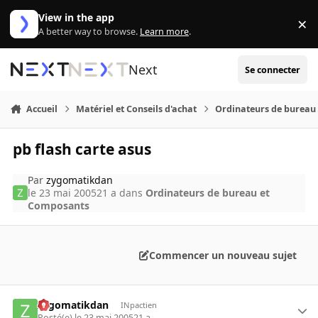
Aller au contenu
View in the app
×
Di
A better way to browse.
Learn more
.
Next
Se connecter
Accueil
Matériel et Conseils d'achat
Ordinateurs de bureau
pb flash carte asus
Par
zygomatikdan
le 23 mai 2005
21 a
dans
Ordinateurs de bureau et
Composants
Commencer un nouveau sujet
zygomatikdan
INpactien
Posté(e)
le 23 mai 2005
21 a