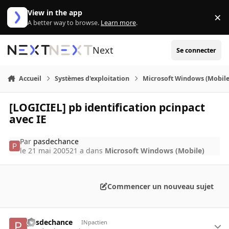
Aller au contenu
View in the app
×
Di
A better way to browse.
Learn more
.
Next
Se connecter
Accueil
Systèmes d'exploitation
Microsoft Windows (Mobile
[LOGICIEL] pb identification pcinpact
avec IE
Par
pasdechance
le 21 mai 2005
21 a
dans
Microsoft Windows (Mobile)
Commencer un nouveau sujet
pasdechance
INpactien