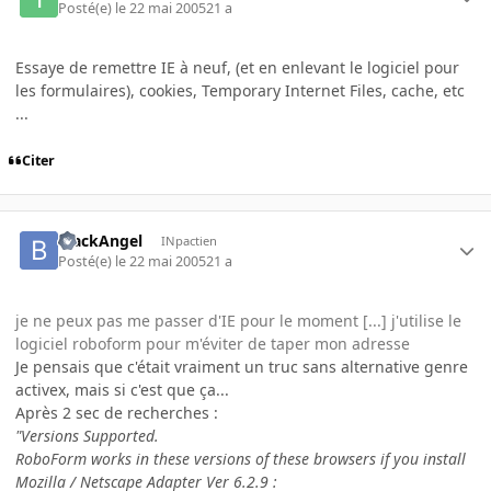
Posté(e)
le 22 mai 2005
21 a
Essaye de remettre IE à neuf, (et en enlevant le logiciel pour
les formulaires), cookies, Temporary Internet Files, cache, etc
...
Citer
BlackAngel
INpactien
Posté(e)
le 22 mai 2005
21 a
je ne peux pas me passer d'IE pour le moment [...] j'utilise le
logiciel roboform pour m'éviter de taper mon adresse
Je pensais que c'était vraiment un truc sans alternative genre
activex, mais si c'est que ça...
Après 2 sec de recherches :
"Versions Supported.
RoboForm works in these versions of these browsers if you install
Mozilla / Netscape Adapter Ver 6.2.9 :