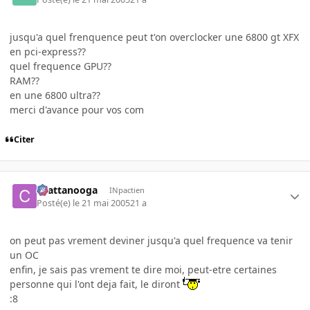
jusqu'a quel frenquence peut t'on overclocker une 6800 gt XFX
en pci-express??
quel frequence GPU??
RAM??
en une 6800 ultra??
merci d'avance pour vos com
Citer
chattanooga
INpactien
Posté(e)
le 21 mai 2005
21 a
on peut pas vrement deviner jusqu'a quel frequence va tenir
un OC
enfin, je sais pas vrement te dire moi, peut-etre certaines
personne qui l'ont deja fait, le diront
:8