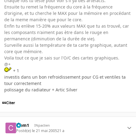
chaque fois tu teste pour voir s'il ya des artefacts.
Ensuite tu remet la fréquence du core à la fréquence
d'origine, et tu cherche le MAX pour la mémoire en procédant
de la meme manière que pour le core.
Enfin tu enlève 15-20% aux valeurs MAX que tu as trouvé, car
les composants n'aiment pas ètre dans le rouge en
permanence (diminution de la durée de vie).
Surveille aussi la température de ta carte graphique, autant
core que mémoire.
Voila tout ce que je sais sur l'O/C des cartes graphiques.
@+
+ 1
investis dans un bon refroidissement pour CG et ventiles ta
tour correctement
polissage du radiateur + Artic Silver
Citer
Clem1
INpactien
Posté(e)
le 21 mai 2005
21 a