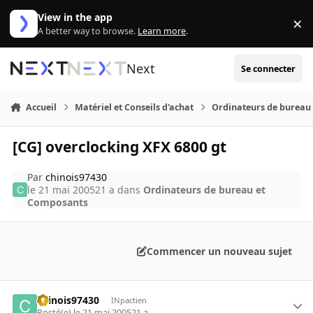
Aller au contenu
View in the app
×
Di
A better way to browse.
Learn more
.
Next
Se connecter
Accueil
Matériel et Conseils d'achat
Ordinateurs de bureau
[CG] overclocking XFX 6800 gt
Par
chinois97430
le 21 mai 2005
21 a
dans
Ordinateurs de bureau et
Composants
Commencer un nouveau sujet
chinois97430
INpactien
Posté(e)
le 21 mai 2005
21 a