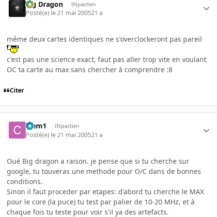
Big Dragon
INpactien
Posté(e)
le 21 mai 2005
21 a
même deux cartes identiques ne s'overclockeront pas pareil
c'est pas une science exact, faut pas aller trop vite en voulant
OC ta carte au max sans chercher à comprendre :8
Citer
Clem1
INpactien
Posté(e)
le 21 mai 2005
21 a
Oué Big dragon a raison. je pense que si tu cherche sur
google, tu touveras une methode pour O/C dans de bonnes
conditions.
Sinon il faut proceder par etapes: d'abord tu cherche le MAX
pour le core (la puce) tu test par palier de 10-20 MHz, et à
chaque fois tu teste pour voir s'il ya des artefacts.