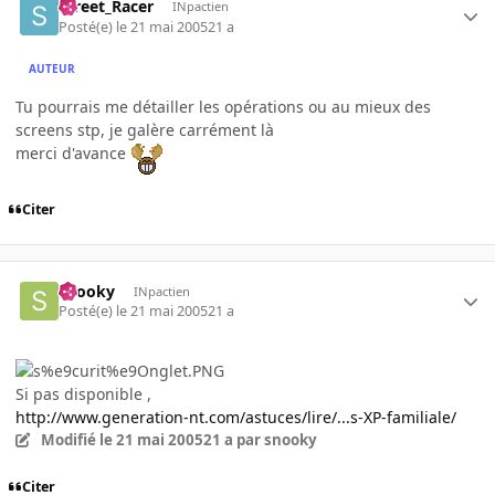
Street_Racer
INpactien
Posté(e)
le 21 mai 2005
21 a
AUTEUR
Tu pourrais me détailler les opérations ou au mieux des
screens stp, je galère carrément là
merci d'avance
Citer
snooky
INpactien
Posté(e)
le 21 mai 2005
21 a
Si pas disponible ,
http://www.generation-nt.com/astuces/lire/...s-XP-familiale/
Modifié
le 21 mai 2005
21 a
par snooky
Citer