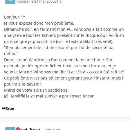
Posté(e)
le 21 mai 2005
21 a
Bonjour ^^
Je vous expose donc mon problème.
Dimanche soir, en fermant mon PC, windows a fait comme un
analyse de tout les fichiers présent sur le disque dur. Voilà en
gros ce que je pouvait lire (car le texte défilait très vite!):
"Remplacement de l'id de sécurié par l'id de sécurité par
défaut"
Depuis mon Windows a l'air comme dans une bulle. Par
exemple je dézippe un fichier texte sur mon bureau, et je
veux le lancer: Windows me dit: "L'accès à xxxxxx a été refusé"
Ce problème n'est pas tellement genant pour l'instant, mais il
pourrais le devenir.
Merci de votre aide INpacticiens !
Modifié
le 21 mai 2005
21 a
par Street_Racer
Citer
Street_Racer
INpactien