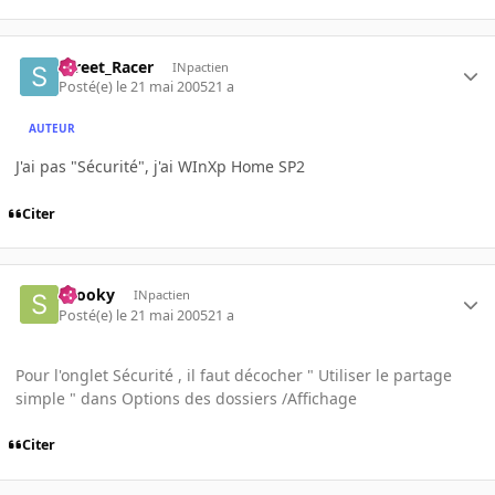
Street_Racer
INpactien
Posté(e)
le 21 mai 2005
21 a
AUTEUR
J'ai pas "Sécurité", j'ai WInXp Home SP2
Citer
snooky
INpactien
Posté(e)
le 21 mai 2005
21 a
Pour l'onglet Sécurité , il faut décocher " Utiliser le partage
simple " dans Options des dossiers /Affichage
Citer