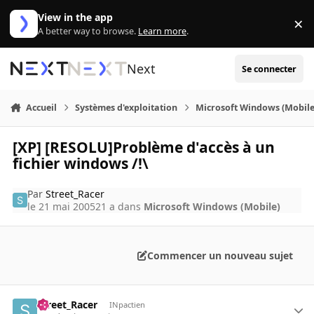
Aller au contenu
View in the app
×
Di
A better way to browse.
Learn more
.
Next
Se connecter
Accueil
Systèmes d'exploitation
Microsoft Windows (Mobile
[XP] [RESOLU]Problème d'accès à un
fichier windows /!\
Par
Street_Racer
le 21 mai 2005
21 a
dans
Microsoft Windows (Mobile)
Commencer un nouveau sujet
Street_Racer
INpactien