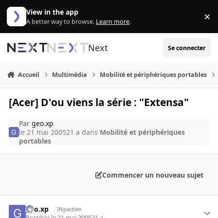
Aller au contenu
View in the app
×
Di
A better way to browse.
Learn more
.
Next
Se connecter
Accueil
Multimédia
Mobilité et périphériques portables
[Acer] D'ou viens la série : "Extensa"
Par
geo.xp
le 21 mai 2005
21 a
dans
Mobilité et périphériques
portables
Commencer un nouveau sujet
geo.xp
INpactien
Posté(e)
le 21 mai 2005
21 a