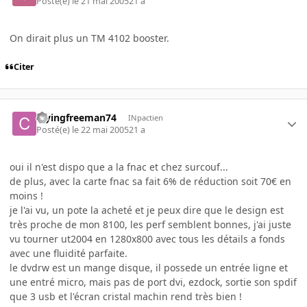
Posté(e)
le 21 mai 2005
21 a
On dirait plus un TM 4102 booster.
Citer
cryingfreeman74
INpactien
Posté(e)
le 22 mai 2005
21 a
oui il n'est dispo que a la fnac et chez surcouf...
de plus, avec la carte fnac sa fait 6% de réduction soit 70€ en
moins !
je l'ai vu, un pote la acheté et je peux dire que le design est
très proche de mon 8100, les perf semblent bonnes, j'ai juste
vu tourner ut2004 en 1280x800 avec tous les détails a fonds
avec une fluidité parfaite.
le dvdrw est un mange disque, il possede un entrée ligne et
une entré micro, mais pas de port dvi, ezdock, sortie son spdif
que 3 usb et l'écran cristal machin rend très bien !