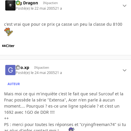
Big Dragon
INpactien
Posté(e)
le 22 mai 2005
21 a
c'est vrai que pour ce prix ça casse un peu la classe du 8100
Citer
geo.xp
INpactien
Posté(e)
le 24 mai 2005
21 a
AUTEUR
Mais moi ce qui m'inquiète c'est le fait que seul Surcouf et la
Fnac possède la série "Extensa", Acer n'en parle à aucun
moment.... Pourquoi ? es-ce une ligne spéciale ? et c'est un
1692 avec 1GO de DDR !!!!
++
PS : merci pour toutes les réponses et "cryingfreeman74" si tu
as plus d'infos contact moi !