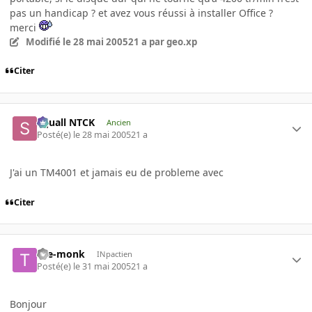
pas un handicap ? et avez vous réussi à installer Office ?
merci
Modifié
le 28 mai 2005
21 a
par geo.xp
Citer
Squall NTCK
Ancien
Posté(e)
le 28 mai 2005
21 a
J'ai un TM4001 et jamais eu de probleme avec
Citer
the-monk
INpactien
Posté(e)
le 31 mai 2005
21 a
Bonjour