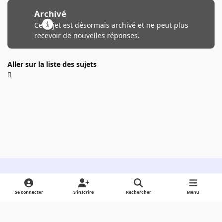
Archivé
Ce sujet est désormais archivé et ne peut plus
recevoir de nouvelles réponses.
Aller sur la liste des sujets
Light Mode
Dark Mode
System Preference
Se connecter
S’inscrire
Rechercher
Menu
Langue
Cookies
Powered by
Invision Community