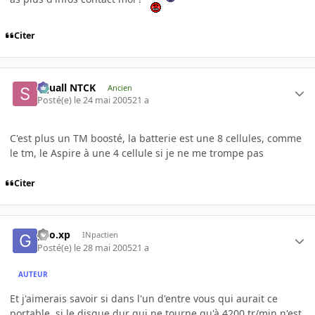
Citer
Squall NTCK
Ancien
Posté(e)
le 24 mai 2005
21 a
C'est plus un TM boosté, la batterie est une 8 cellules, comme
le tm, le Aspire à une 4 cellule si je ne me trompe pas
Citer
geo.xp
INpactien
Posté(e)
le 28 mai 2005
21 a
AUTEUR
Et j'aimerais savoir si dans l'un d'entre vous qui aurait ce
portable, si le disque dur qui ne tourne qu'à 4200 tr/min n'est