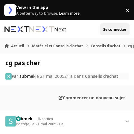
Aller au contenu
View in the app
×
Di
A better way to browse.
Learn more
.
Next
Se connecter
Accueil
Matériel et Conseils d'achat
Conseils d'achat
cg 
cg pas cher
Par
submek
le 21 mai 2005
21 a
dans
Conseils d'achat
Commencer un nouveau sujet
submek
INpactien
Posté(e)
le 21 mai 2005
21 a