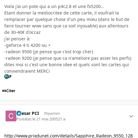
Voila j'ai un pote qui a un p4c2.8 et une fx5200...
Etant donner la mediocritee de cette carte, il voufrait la
remplacer par quelque chose d'un peu mieu (dans le but de
faire tourner wow sans que ca soit injouable) aux allentours
de 30-40€ d'occaz
j'ai penser à:
-geforce 4 ti 4200 ou +
-radeon 9500 (je pense que c'est trop cher)
-radeon 9200 (je pense que ca n'ameliore pas asser les perfs)
dites moi si c'est une bonne idee et quels sont les cartes qui
conviendraient MERCi
Citer
Caesar PCI
INpactien
Posté(e)
le 21 mai 2005
21 a
http://www.prixdunet.com/details/Sapphire_Radeon_9550_128