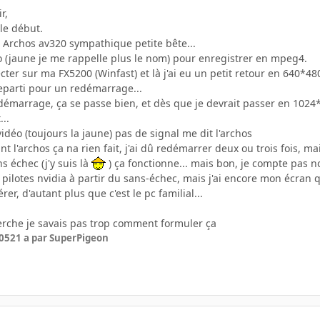
r,
le début.
n Archos av320 sympathique petite bête...
éo (jaune je me rappelle plus le nom) pour enregistrer en mpeg4.
cter sur ma FX5200 (Winfast) et là j'ai eu un petit retour en 640*480 e
reparti pour un redémarrage...
edémarrage, ça se passe bien, et dès que je devrait passer en 1024
...
idéo (toujours la jaune) pas de signal me dit l'archos
l'archos ça na rien fait, j'ai dû redémarrer deux ou trois fois, mais
 échec (j'y suis là
) ça fonctionne... mais bon, je compte pas no
rs pilotes nvidia à partir du sans-échec, mais j'ai encore mon écran q
r, d'autant plus que c'est le pc familial...
!
cherche je savais pas trop comment formuler ça
005
21 a
par SuperPigeon