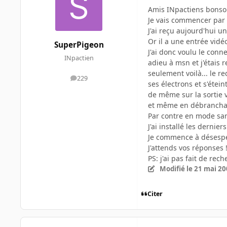
Amis INpactiens bonsoi
Je vais commencer par 
J'ai reçu aujourd'hui u
Or il a une entrée vid
SuperPigeon
J'ai donc voulu le conne
INpactien
adieu à msn et j'étais 
seulement voilà... le r
229
messages
ses électrons et s'éteint
de même sur la sortie v
et même en débranchant 
Par contre en mode sans
J'ai installé les dernie
Je commence à désespére
J'attends vos réponses 
PS: j'ai pas fait de re
Modifié
le 21 mai 2
Citer