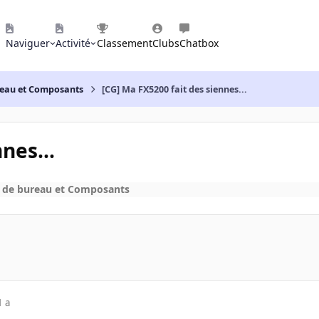
Naviguer
Activité
Classement
Clubs
Chatbox
reau et Composants
[CG] Ma FX5200 fait des siennes...
nes...
 de bureau et Composants
1 a