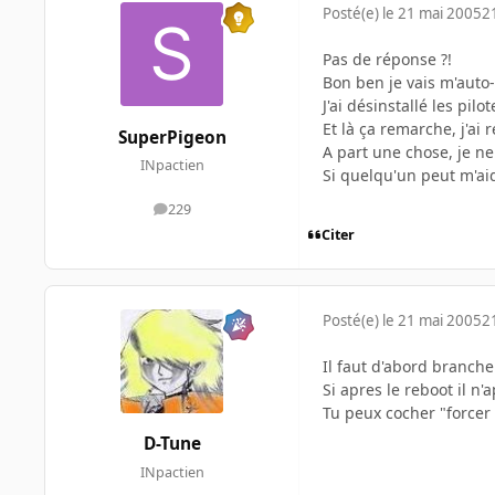
Posté(e)
le 21 mai 2005
2
Pas de réponse ?!
Bon ben je vais m'auto-
J'ai désinstallé les pil
Et là ça remarche, j'ai 
SuperPigeon
A part une chose, je ne
INpactien
Si quelqu'un peut m'aid
229
messages
Citer
Posté(e)
le 21 mai 2005
2
Il faut d'abord branche
Si apres le reboot il n'
Tu peux cocher "forcer 
D-Tune
INpactien