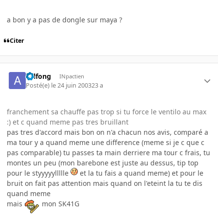
a bon y a pas de dongle sur maya ?
Citer
axlfong
INpactien
Posté(e)
le 24 juin 2003
23 a
franchement sa chauffe pas trop si tu force le ventilo au max
:) et c quand meme pas tres bruillant
pas tres d'accord mais bon on n'a chacun nos avis, comparé a
ma tour y a quand meme une difference (meme si je c que c
pas comparable) tu passes ta main derriere ma tour c frais, tu
montes un peu (mon barebone est juste au dessus, tip top
pour le styyyyyllllle
et la tu fais a quand meme) et pour le
bruit on fait pas attention mais quand on l'eteint la tu te dis
quand meme
mais
mon SK41G