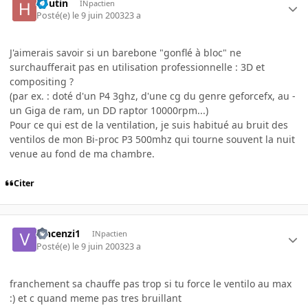
houtin
INpactien
Posté(e)
le 9 juin 2003
23 a
J'aimerais savoir si un barebone "gonflé à bloc" ne
surchaufferait pas en utilisation professionnelle : 3D et
compositing ?
(par ex. : doté d'un P4 3ghz, d'une cg du genre geforcefx, au -
un Giga de ram, un DD raptor 10000rpm...)
Pour ce qui est de la ventilation, je suis habitué au bruit des
ventilos de mon Bi-proc P3 500mhz qui tourne souvent la nuit
venue au fond de ma chambre.
Citer
vincenzi1
INpactien
Posté(e)
le 9 juin 2003
23 a
franchement sa chauffe pas trop si tu force le ventilo au max
:) et c quand meme pas tres bruillant