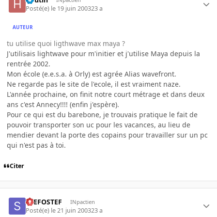
Posté(e)
le 19 juin 2003
23 a
AUTEUR
tu utilise quoi ligthwave max maya ?
J'utilisais lightwave pour m'initier et j'utilise Maya depuis la
rentrée 2002.
Mon école (e.e.s.a. à Orly) est agrée Alias wavefront.
Ne regarde pas le site de l'ecole, il est vraiment naze.
L'année prochaine, on finit notre court métrage et dans deux
ans c'est Annecy!!!! (enfin j'espère).
Pour ce qui est du barebone, je trouvais pratique le fait de
pouvoir transporter son uc pour les vacances, au lieu de
mendier devant la porte des copains pour travailler sur un pc
qui n'est pas à toi.
Citer
STEFOSTEF
INpactien
Posté(e)
le 21 juin 2003
23 a