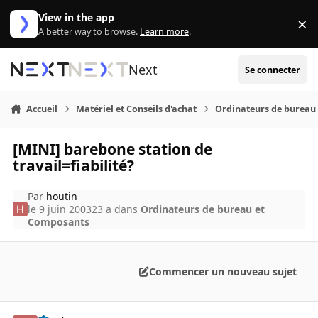
Aller au contenu
View in the app
×
Di
A better way to browse.
Learn more
.
Next
Se connecter
Accueil
Matériel et Conseils d'achat
Ordinateurs de bureau
[MINI] barebone station de
travail=fiabilité?
Par
houtin
le 9 juin 2003
23 a
dans
Ordinateurs de bureau et
Composants
Commencer un nouveau sujet