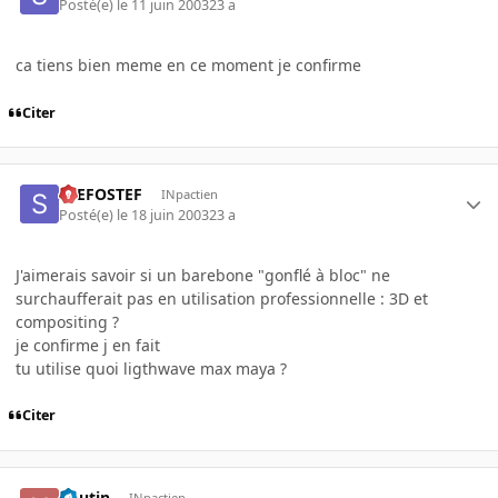
Posté(e)
le 11 juin 2003
23 a
ca tiens bien meme en ce moment je confirme
Citer
STEFOSTEF
INpactien
Posté(e)
le 18 juin 2003
23 a
J'aimerais savoir si un barebone "gonflé à bloc" ne
surchaufferait pas en utilisation professionnelle : 3D et
compositing ?
je confirme j en fait
tu utilise quoi ligthwave max maya ?
Citer
houtin
INpactien