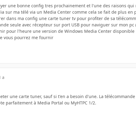
payer une bonne config tres prochainement et l'une des raisons qui m
 sur ma télé via un Media Center comme cela se fait de plus en pl
grer dans ma config une carte tuner tv pour profiter de sa télécomm
de seule avec récepteur sur port USB pour naviguer sur mon pc (v
nir pour l'heure une version de Windows Media Center disponible
ue vous pourrez me fournir
1 a
heter une carte tuner, sauf si t'en a besoin d'une. La télécommand
apte parfaitement à Media Portal ou MyHTPC 1/2.