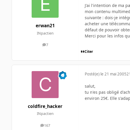
J'ai l'intention de ma 
mon contenu multimedia
suivante : dois-je inté
acheter une télécomman
erwan21
défaut de pouvoir obte
INpactien
Merci pour les infos q
7
messages
Citer
Posté(e)
le 21 mai 2005
2
salut,
tu n'es pas obligé d'ac
environ 25€. Elle s'ad
coldfire_hacker
INpactien
167
messages