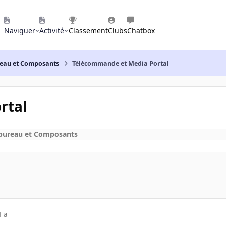
Naviguer
Activité
Classement
Clubs
Chatbox
reau et Composants
Télécommande et Media Portal
rtal
 bureau et Composants
1 a