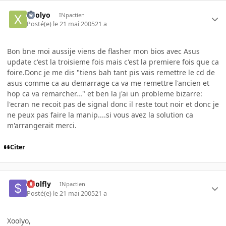
xoolyo
INpactien
Posté(e)
le 21 mai 2005
21 a
Bon bne moi aussije viens de flasher mon bios avec Asus
update c'est la troisieme fois mais c'est la premiere fois que ca
foire.Donc je me dis "tiens bah tant pis vais remettre le cd de
asus comme ca au demarrage ca va me remettre l'ancien et
hop ca va remarcher..." et ben la j'ai un probleme bizarre:
l'ecran ne recoit pas de signal donc il reste tout noir et donc je
ne peux pas faire la manip....si vous avez la solution ca
m'arrangerait merci.
Citer
$oolfly
INpactien
Posté(e)
le 21 mai 2005
21 a
Xoolyo,