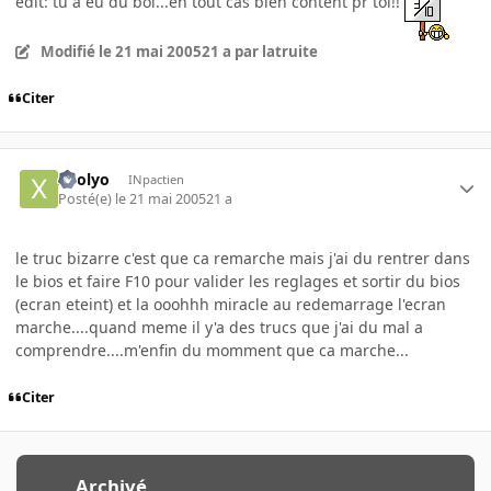
edit: tu a eu du bol...en tout cas bien content pr toi!!
Modifié
le 21 mai 2005
21 a
par latruite
Citer
xoolyo
INpactien
Posté(e)
le 21 mai 2005
21 a
le truc bizarre c'est que ca remarche mais j'ai du rentrer dans
le bios et faire F10 pour valider les reglages et sortir du bios
(ecran eteint) et la ooohhh miracle au redemarrage l'ecran
marche....quand meme il y'a des trucs que j'ai du mal a
comprendre....m'enfin du momment que ca marche...
Citer
Archivé