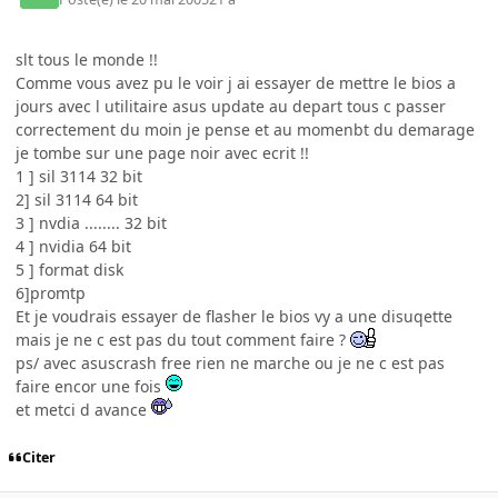
slt tous le monde !!
Comme vous avez pu le voir j ai essayer de mettre le bios a
jours avec l utilitaire asus update au depart tous c passer
correctement du moin je pense et au momenbt du demarage
je tombe sur une page noir avec ecrit !!
1 ] sil 3114 32 bit
2] sil 3114 64 bit
3 ] nvdia ........ 32 bit
4 ] nvidia 64 bit
5 ] format disk
6]promtp
Et je voudrais essayer de flasher le bios vy a une disuqette
mais je ne c est pas du tout comment faire ?
ps/ avec asuscrash free rien ne marche ou je ne c est pas
faire encor une fois
et metci d avance
Citer