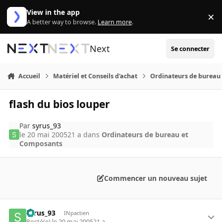
Aller au contenu
View in the app
×
Di
A better way to browse.
Learn more
.
Next
Se connecter
Accueil
Matériel et Conseils d'achat
Ordinateurs de bureau
flash du bios louper
Par
syrus_93
le 20 mai 2005
21 a
dans
Ordinateurs de bureau et
Composants
Commencer un nouveau sujet
syrus_93
INpactien
Posté(e)
le 20 mai 2005
21 a