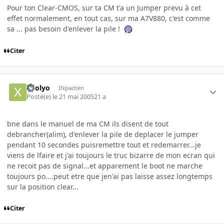
Pour ton Clear-CMOS, sur ta CM t'a un Jumper prevu à cet
effet normalement, en tout cas, sur ma A7V880, c'est comme
sa ... pas besoin d'enlever la pile !
Citer
xoolyo
INpactien
Posté(e)
le 21 mai 2005
21 a
bne dans le manuel de ma CM ils disent de tout
debrancher(alim), d'enlever la pile de deplacer le jumper
pendant 10 secondes puisremettre tout et redemarrer...je
viens de lfaire et j'ai toujours le truc bizarre de mon ecran qui
ne recoit pas de signal...et apparement le boot ne marche
toujours po....peut etre que jen'ai pas laisse assez longtemps
sur la position clear...
Citer