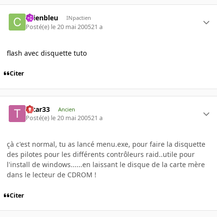
chienbleu
INpactien
Posté(e)
le 20 mai 2005
21 a
flash avec disquette tuto
Citer
tatar33
Ancien
Posté(e)
le 20 mai 2005
21 a
çà c'est normal, tu as lancé menu.exe, pour faire la disquette
des pilotes pour les différents contrôleurs raid..utile pour
l'install de windows......en laissant le disque de la carte mère
dans le lecteur de CDROM !
Citer