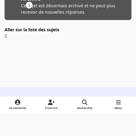
Ce sujet est désormais archivé et ne peut plus
recevoir de nouvelles réponses.
Aller sur la liste des sujets
Light Mode
Dark Mode
System Preference
Se connecter
S’inscrire
Rechercher
Menu
Langue
Cookies
Powered by
Invision Community