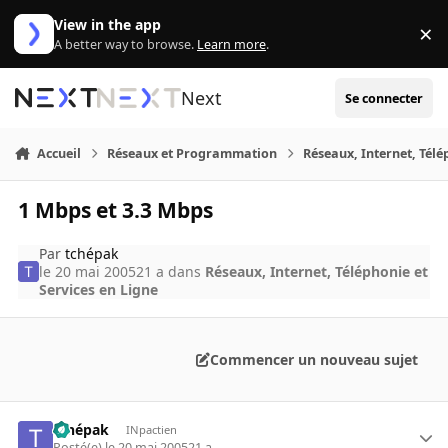
Aller au contenu
View in the app
×
Di
A better way to browse.
Learn more
.
Next
Se connecter
Accueil
Réseaux et Programmation
Réseaux, Internet, Télé
1 Mbps et 3.3 Mbps
Par
tchépak
le 20 mai 2005
21 a
dans
Réseaux, Internet, Téléphonie et
Services en Ligne
Commencer un nouveau sujet
tchépak
INpactien
Posté(e)
le 20 mai 2005
21 a