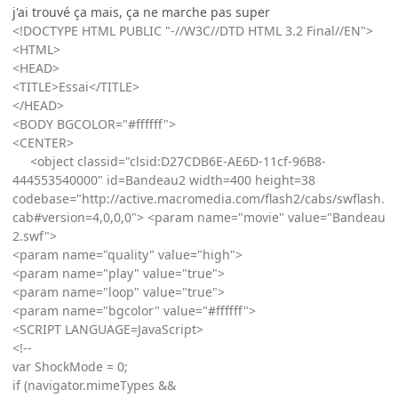
j'ai trouvé ça mais, ça ne marche pas super
<!DOCTYPE HTML PUBLIC "-//W3C//DTD HTML 3.2 Final//EN">
<HTML>
<HEAD>
<TITLE>Essai</TITLE>
</HEAD>
<BODY BGCOLOR="#ffffff">
<CENTER>
<object classid="clsid:D27CDB6E-AE6D-11cf-96B8-
444553540000" id=Bandeau2 width=400 height=38
codebase="http://active.macromedia.com/flash2/cabs/swflash.
cab#version=4,0,0,0"> <param name="movie" value="Bandeau
2.swf">
<param name="quality" value="high">
<param name="play" value="true">
<param name="loop" value="true">
<param name="bgcolor" value="#ffffff">
<SCRIPT LANGUAGE=JavaScript>
<!--
var ShockMode = 0;
if (navigator.mimeTypes &&