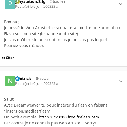
playstation.2.fg
INpactien
Posté(e)
le 9 juin 2003
23 a
Bonjour,
Je possède Web Artist et je souhaiterai mettre une animation
Flash sur mon site (le bandeau du site).
Je sais qu'il existe un script, mais je ne sais pas lequel.
Pouriez vous m'aider.
Citer
nextrick
INpactien
Posté(e)
le 9 juin 2003
23 a
Salut!
Avec Dreamweaver tu peux insérer du flash en faisant
"insersion/medias/flash"
Un petit exemple:
http://rick3000.free.fr/flash.htm
Par contre je ne connais pas web artiste!!! Sorry!