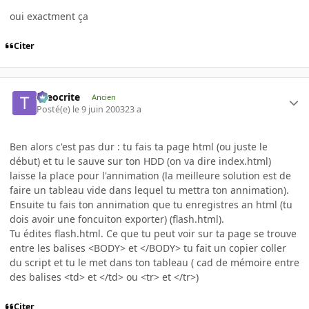
oui exactment ça
Citer
theocrite
Ancien
Posté(e)
le 9 juin 2003
23 a
Ben alors c'est pas dur : tu fais ta page html (ou juste le
début) et tu le sauve sur ton HDD (on va dire index.html)
laisse la place pour l'annimation (la meilleure solution est de
faire un tableau vide dans lequel tu mettra ton annimation).
Ensuite tu fais ton annimation que tu enregistres an html (tu
dois avoir une foncuiton exporter) (flash.html).
Tu édites flash.html. Ce que tu peut voir sur ta page se trouve
entre les balises <BODY> et </BODY> tu fait un copier coller
du script et tu le met dans ton tableau ( cad de mémoire entre
des balises <td> et </td> ou <tr> et </tr>)
Citer