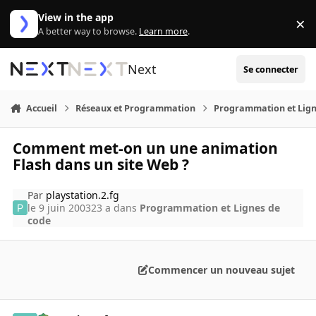
Aller au contenu
View in the app
×
Di
A better way to browse.
Learn more
.
Next
Se connecter
Accueil
Réseaux et Programmation
Programmation et Lign
Comment met-on un une animation
Flash dans un site Web ?
Par
playstation.2.fg
le 9 juin 2003
23 a
dans
Programmation et Lignes de
code
Commencer un nouveau sujet