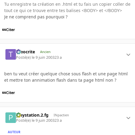
Tu enregistre ta création en .html et tu fais un copier coller de
tout ce qui ce trouve entre tes balises <BODY> et </BODY>
Je ne comprend pas pourquoi ?
Citer
theocrite
Ancien
Posté(e)
le 9 juin 2003
23 a
ben tu veut créer quelque chose sous flash et une page html
et mettre ton annimation flash dans ta page html non ?
Citer
playstation.2.fg
INpactien
Posté(e)
le 9 juin 2003
23 a
AUTEUR