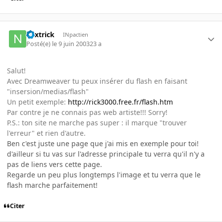
nextrick
INpactien
Posté(e)
le 9 juin 2003
23 a
Salut!
Avec Dreamweaver tu peux insérer du flash en faisant
"insersion/medias/flash"
Un petit exemple:
http://rick3000.free.fr/flash.htm
Par contre je ne connais pas web artiste!!! Sorry!
P.S.: ton site ne marche pas super : il marque "trouver
l'erreur" et rien d'autre.
Ben c'est juste une page que j'ai mis en exemple pour toi!
d'ailleur si tu vas sur l'adresse principale tu verra qu'il n'y a
pas de liens vers cette page.
Regarde un peu plus longtemps l'image et tu verra que le
flash marche parfaitement!
Citer