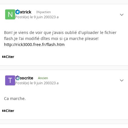
nextrick
INpactien
Posté(e)
le 9 juin 2003
23 a
Bon! je viens de voir que j'avais oublié d'uploader le fichier
flash.Je l'ai modifié dîtes moi si ça marche please!
http://rick3000.free.fr/flash.htm
Citer
theocrite
Ancien
Posté(e)
le 9 juin 2003
23 a
Ca marche.
Citer