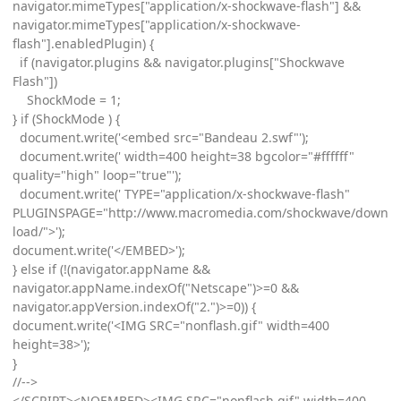
navigator.mimeTypes["application/x-shockwave-flash"] &&
navigator.mimeTypes["application/x-shockwave-
flash"].enabledPlugin) {
if (navigator.plugins && navigator.plugins["Shockwave
Flash"])
ShockMode = 1;
} if (ShockMode ) {
document.write('<embed src="Bandeau 2.swf"');
document.write(' width=400 height=38 bgcolor="#ffffff"
quality="high" loop="true"');
document.write(' TYPE="application/x-shockwave-flash"
PLUGINSPAGE="http://www.macromedia.com/shockwave/down
load/">');
document.write('</EMBED>');
} else if (!(navigator.appName &&
navigator.appName.indexOf("Netscape")>=0 &&
navigator.appVersion.indexOf("2.")>=0)) {
document.write('<IMG SRC="nonflash.gif" width=400
height=38>');
}
//-->
</SCRIPT><NOEMBED><IMG SRC="nonflash.gif" width=400