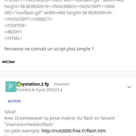
height=38 BORDER=0></NOEMBED><NOSCRIPT><IMG
SRC="nonflash.gif" width=400 height=38 BORDER=0>
</NOSCRIPT></OBJECT>
</CENTER>
</BODY>
</HTML>
Personne ne connait un script plus simple ?
Citer
playstation.2.fg
INpactien
Posté(e)
le 9 juin 2003
23 a
AUTEUR
Salut!
Avec Dreamweaver tu peux insérer du flash en faisant
"insersion/medias/flash"
Un petit exemple:
http://rick3000.free.fr/flash.htm