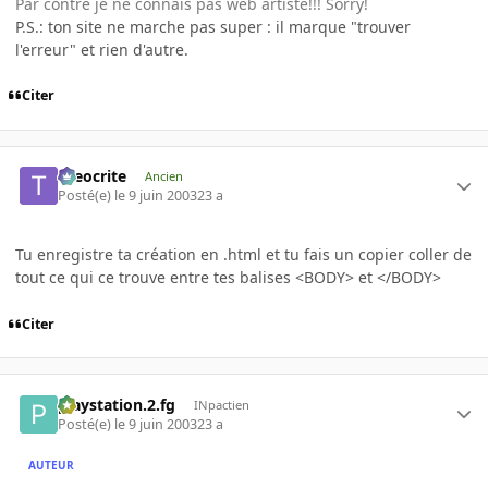
Par contre je ne connais pas web artiste!!! Sorry!
P.S.: ton site ne marche pas super : il marque "trouver
l'erreur" et rien d'autre.
Citer
theocrite
Ancien
Posté(e)
le 9 juin 2003
23 a
Tu enregistre ta création en .html et tu fais un copier coller de
tout ce qui ce trouve entre tes balises <BODY> et </BODY>
Citer
playstation.2.fg
INpactien
Posté(e)
le 9 juin 2003
23 a
AUTEUR