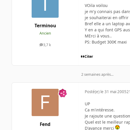
VOila voilou
je m'y connais pas dan
je souhaiterai en offri
Bref elle a un laptop av
Terminou
Y en a qui font GPS aus
Ancien
MErci à vous..
PS: Budget 300€ maxi
3,7 k
messages
Citer
2 semaines après...
Posté(e)
le 31 mai 2005
2
UP
Ca m'intéresse.
Je rajoute une question
Quel est le meilleur rap
Fend
D'avance merci