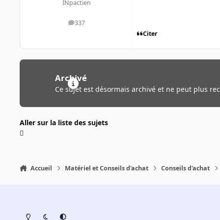
INpactien
337
messages
Citer
Archivé
Ce sujet est désormais archivé et ne peut plus re
Aller sur la liste des sujets
Accueil
Matériel et Conseils d'achat
Conseils d'achat
Light Mode
Dark Mode
System Preference